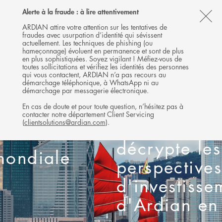
Follow
Follow
Follow
Follow
Ardian
Alerte à la fraude : à lire attentivement
MENU
Ardian
Ardian
Ardian
on
CL
on
on
on
Jobs
ARDIAN attire votre attention sur les tentatives de
fraudes avec usurpation d’identité qui sévissent
X
LinkedIn
YouTube
on
TH
actuellement. Les techniques de phishing (ou
LinkedIn
AL
hameçonnage) évoluent en permanence et sont de plus
en plus sophistiquées. Soyez vigilant ! Méfiez-vous de
B
toutes sollicitations et vérifiez les identités des personnes
qui vous contactent, ARDIAN n’a pas recours au
démarchage téléphonique, à WhatsApp ni au
démarchage par messagerie électronique.
Depuis Hong Kong :
En cas de doute et pour toute question, n’hésitez pas à
contacter notre département Client Servicing
(
clientsolutions@ardian.com
).
Jan Philipp Schmitz
décrypte les
perspectives
d'investissement
d'Ardian en Asie