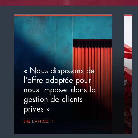
« Nous disposons de
«
l’offre adaptée pour
m
nous imposer dans la
m
gestion de clients
l
privés »
i
LIRE L'ARTICLE
LI