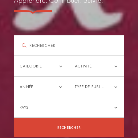
Apprendre. Contribuer. Suivre.
Filtrer
Rechercher
Catégorie
Activité
CATÉGORIE
ACTIVITÉ
Année
Type
ANNÉE
TYPE DE PUBLICATION
de
publication
Pays
PAYS
RECHERCHER