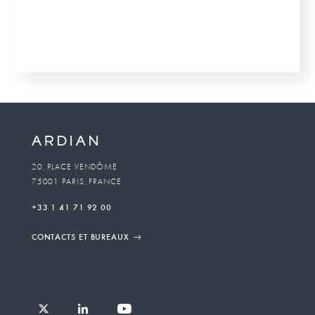
20, PLACE VENDÔME
75001 PARIS, FRANCE
+33 1 41 71 92 00
CONTACTS ET BUREAUX
Follow