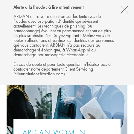
Follow
Follow
Follow
Follow
Ardian
Alerte à la fraude : à lire attentivement
MENU
Ardian
Ardian
Ardian
on
CL
on
on
on
Jobs
ARDIAN attire votre attention sur les tentatives de
fraudes avec usurpation d’identité qui sévissent
X
LinkedIn
YouTube
on
TH
actuellement. Les techniques de phishing (ou
LinkedIn
AL
hameçonnage) évoluent en permanence et sont de plus
en plus sophistiquées. Soyez vigilant ! Méfiez-vous de
B
toutes sollicitations et vérifiez les identités des personnes
qui vous contactent, ARDIAN n’a pas recours au
démarchage téléphonique, à WhatsApp ni au
démarchage par messagerie électronique.
En cas de doute et pour toute question, n’hésitez pas à
contacter notre département Client Servicing
(
clientsolutions@ardian.com
).
ARDIAN WOMEN