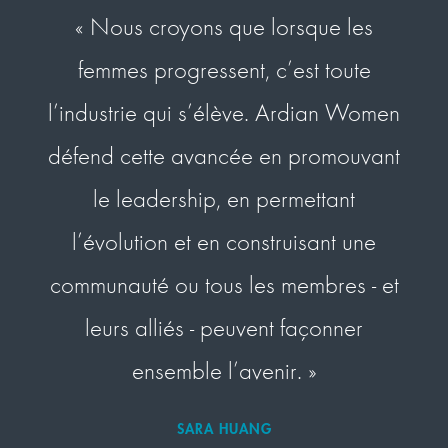
« Nous croyons que lorsque les
« C
femmes progressent, c’est toute
co
l’industrie qui s’élève. Ardian Women
défend cette avancée en promouvant
dév
le leadership, en permettant
no
l’évolution et en construisant une
d’o
communauté ou tous les membres - et
voi
leurs alliés - peuvent façonner
chac
ensemble l’avenir. »
C
SARA HUANG