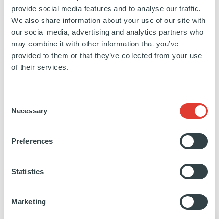
Bien que le nombre de femmes dans le secteur du
provide social media features and to analyse our traffic.
capital-investissement soit en augmentation, la parité
We also share information about your use of our site with
our social media, advertising and analytics partners who
réelle reste encore à atteindre.
may combine it with other information that you’ve
Ardian Women existe pour accélérer les progrès à
provided to them or that they’ve collected from your use
tous les échelons de l’entreprise et créer les
of their services.
conditions permettant aux femmes de s’épanouir
aussi facilement que les hommes dans notre secteur.
Consent
Necessary
Selection
Découvrez en plus avec Stéphanie Grace, Directrice
de la marque et de la Communication et Ex-
Preferences
Présidente d'Ardian Women, et Nadine Zariffa,
Membre du Ardian Women, Ex-Présidente du
Millennial Executive Committee et Senior Investment
Statistics
Manager, dans l'activité Buyout.
Marketing