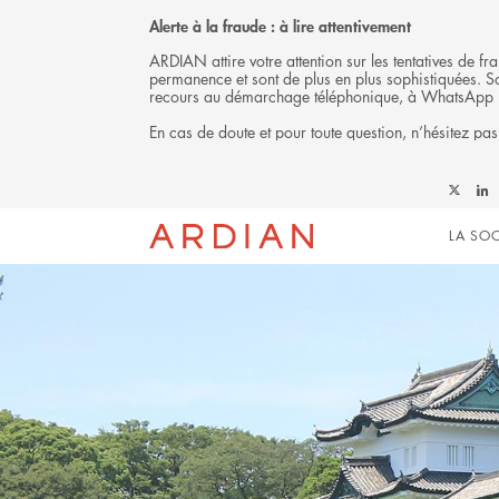
Alerte à la fraude : à lire attentivement
ARDIAN attire votre attention sur les tentatives de 
permanence et sont de plus en plus sophistiquées. Soy
recours au démarchage téléphonique, à WhatsApp 
En cas de doute et pour toute question, n’hésitez pas
Follow
Foll
Mai
JAPAN DISCLA
Ardian
Ardi
LA SOC
on
on
X
Link
navi