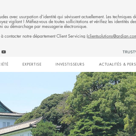
fraudes avec usurpation d’identité qui sévissent actuellement. Les technique
ez vigilant ! Méfiez-vous de toutes sollicitations et vérifiez les identités
ni au démarchage par messagerie électronique.
 à contacter notre département Client Servicing (
clientsolutions@ardian.co
Follow
ow
Follow
Ardian
n
IMER
an
Ardian
on
IÉTÉ
EXPERTISE
INVESTISSEURS
ACTUALITÉS & PER
on
Jobs
edIn
YouTube
on
gation
LinkedIn