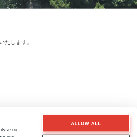
いたします。
ALLOW ALL
alyse our
ing and