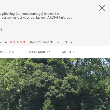
CL
s de phishing (ou hameçonnage) évoluent en
 des personnes qui vous contactent, ARDIAN n’a pas
TH
m
).
AL
B
Investor reports
FR
SPECTIVES
SUSTAINABILITY
TALENTS