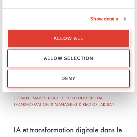
d’expériences entre sociétés du portefeuille,
ainsi qu’une collaboration active sur la mise en
Show details
place d’outils d’IA, notamment des chatbots
internes inspirés de
GAIA
.
ALLOW ALL
ALLOW SELECTION
L’objectif est d’aider les sociétés en
portefeuille à avancer plus vite et plus
DENY
efficacement qu’elles ne le feraient seules.
CLÉMENT MARTY, HEAD OF PORTFOLIO DIGITAL
TRANSFORMATION & MANAGING DIRECTOR, ARDIAN
IA et transformation digitale dans le