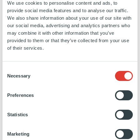
We use cookies to personalise content and ads, to
provide social media features and to analyse our traffic.
Tout au long de ce projet engagé par Prosol,
We also share information about your use of our site with
our social media, advertising and analytics partners who
Ardian a agi à la fois comme partenaire
may combine it with other information that you’ve
stratégique et opérationnel. Prosol a été l’une
provided to them or that they’ve collected from your use
des premières sociétés en portefeuille à tester
of their services.
l’outil d’évaluation de la maturité data
développé par Ardian. Cette démarche a
Consent
Necessary
Selection
permis un meilleur benchmarking et une
priorisation plus claire des initiatives.
Preferences
Ardian accompagne également Prosol via ses
Statistics
réseaux d’experts, ses partenaires
technologiques, mais aussi des partages
Marketing