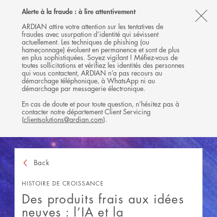
Follow
Follow
Follow
Follow
Ardian
Alerte à la fraude : à lire attentivement
MENU
Ardian
Ardian
Ardian
on
CL
on
on
on
Jobs
ARDIAN attire votre attention sur les tentatives de
fraudes avec usurpation d’identité qui sévissent
X
LinkedIn
YouTube
on
TH
actuellement. Les techniques de phishing (ou
LinkedIn
AL
hameçonnage) évoluent en permanence et sont de plus
en plus sophistiquées. Soyez vigilant ! Méfiez-vous de
B
toutes sollicitations et vérifiez les identités des personnes
qui vous contactent, ARDIAN n’a pas recours au
démarchage téléphonique, à WhatsApp ni au
démarchage par messagerie électronique.
En cas de doute et pour toute question, n’hésitez pas à
contacter notre département Client Servicing
(
clientsolutions@ardian.com
).
Back
HISTOIRE DE CROISSANCE
Des produits frais aux idées
neuves : l’IA et la