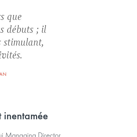
rs que
 débuts ; il
 stimulant,
vités.
IAN
t inentamée
hui Managing Director