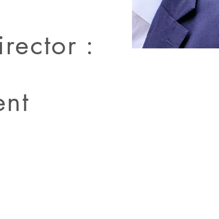
ector :
ent