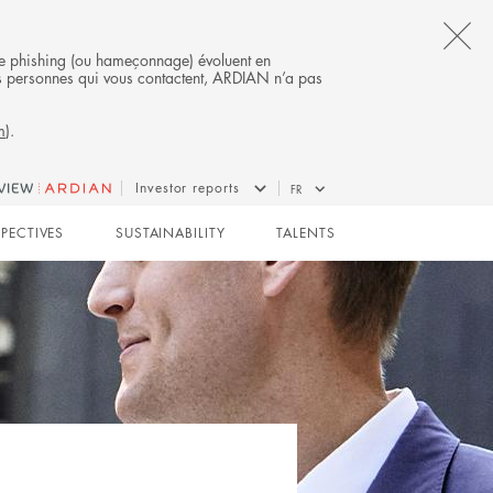
CL
s de phishing (ou hameçonnage) évoluent en
 des personnes qui vous contactent, ARDIAN n’a pas
TH
m
).
AL
B
Investor reports
FR
SPECTIVES
SUSTAINABILITY
TALENTS