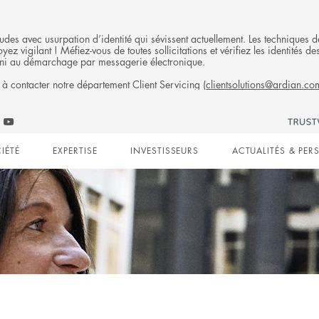
fraudes avec usurpation d’identité qui sévissent actuellement. Les technique
ez vigilant ! Méfiez-vous de toutes sollicitations et vérifiez les identités
ni au démarchage par messagerie électronique.
 à contacter notre département Client Servicing (
clientsolutions@ardian.co
Follow
ow
Follow
Ardian
n
an
Ardian
on
IÉTÉ
EXPERTISE
INVESTISSEURS
ACTUALITÉS & PER
on
Jobs
edIn
YouTube
on
gation
LinkedIn