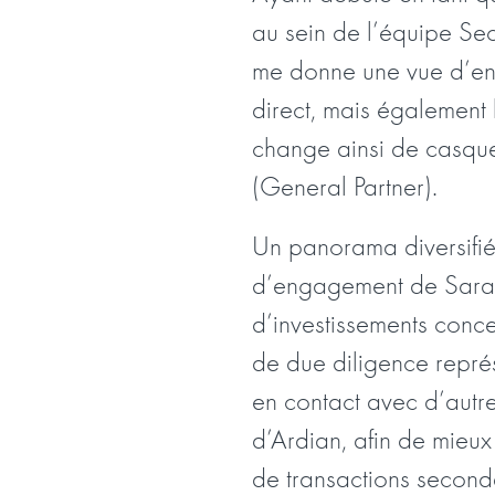
au sein de l’équipe Se
me donne une vue d’ens
direct, mais également 
change ainsi de casquet
(General Partner).
Un panorama diversifié 
d’engagement de Sara :
d’investissements concer
de due diligence représ
en contact avec d’autre
d’Ardian, afin de mieux
de transactions seconda