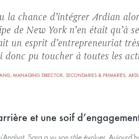
eu la chance d’intégrer Ardian alo
ipe de New York n’en était qu’à ses
it un esprit d’entrepreneuriat très
ai donc pu toucher à toutes les acti
ANG, MANAGING DIRECTOR, SECONDARIES & PRIMARIES, ARD
arrière et une soif d’engagemen
u’Analyst, Sara a vu son rôle évoluer. Aujourd’