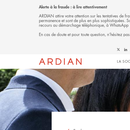
Alerte à la fraude : à lire attentivement
ARDIAN attire votre attention sur les tentatives de 
permanence et sont de plus en plus sophistiquées. Soy
recours au démarchage téléphonique, à WhatsApp 
En cas de doute et pour toute question, n’hésitez pas
Follow
Foll
Mai
Ardian
Ardi
LA SOC
on
on
X
Link
navi