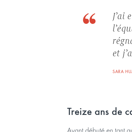
J’ai 
l’équ
régna
et j’
SARA HU
Treize ans de c
Ayant débuté en tant q