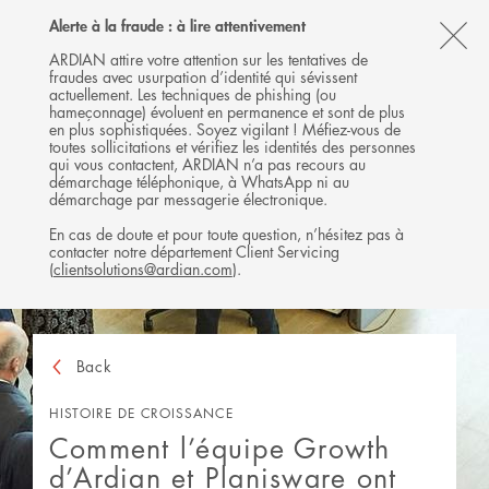
Follow
Follow
Follow
Follow
Ardian
Alerte à la fraude : à lire attentivement
MENU
Ardian
Ardian
Ardian
on
CL
on
on
on
Jobs
ARDIAN attire votre attention sur les tentatives de
fraudes avec usurpation d’identité qui sévissent
X
LinkedIn
YouTube
on
TH
actuellement. Les techniques de phishing (ou
LinkedIn
AL
hameçonnage) évoluent en permanence et sont de plus
en plus sophistiquées. Soyez vigilant ! Méfiez-vous de
B
toutes sollicitations et vérifiez les identités des personnes
qui vous contactent, ARDIAN n’a pas recours au
démarchage téléphonique, à WhatsApp ni au
démarchage par messagerie électronique.
En cas de doute et pour toute question, n’hésitez pas à
contacter notre département Client Servicing
(
clientsolutions@ardian.com
).
Back
HISTOIRE DE CROISSANCE
Comment l’équipe Growth
d’Ardian et Planisware ont