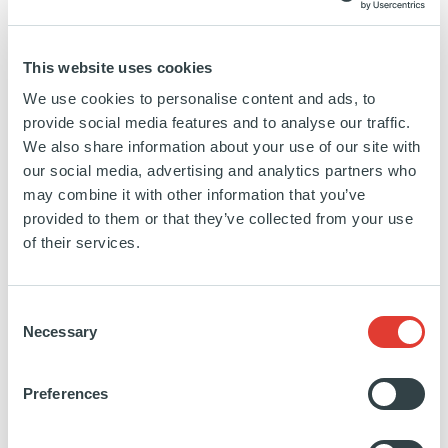
gouvernance. Nous avons mis en place un
conseil d’administration structuré et j’ai
This website uses cookies
We use cookies to personalise content and ads, to
progressivement délégué les responsabilités
provide social media features and to analyse our traffic.
opérationnelles pour me recentrer sur la
We also share information about your use of our site with
our social media, advertising and analytics partners who
stratégie et le produit. Nous avons recruté une
may combine it with other information that you’ve
Directrice Financière expérimentée en sociétés
provided to them or that they’ve collected from your use
cotées,
Stéphanie Pardo
, en septembre 2022,
of their services.
puis un nouveau CEO en interne,
Loïc Sautour
,
en septembre 2023. Trois administrateurs
Consent
Necessary
Selection
indépendants de grande qualité ont également
rejoint le conseil.
Preferences
AS
: Au-delà de la gouvernance, Planisware