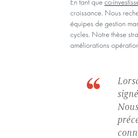
En tant que
co-investiss
croissance. Nous reche
équipes de gestion man
cycles. Notre thèse str
améliorations opération
Lors
signé
Nous
préc
conn