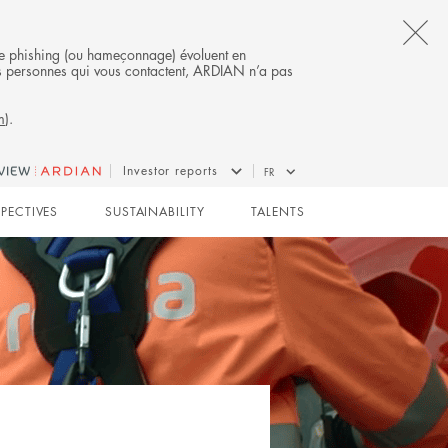
CL
s de phishing (ou hameçonnage) évoluent en
 des personnes qui vous contactent, ARDIAN n’a pas
TH
m
).
AL
B
Investor reports
FR
SPECTIVES
SUSTAINABILITY
TALENTS