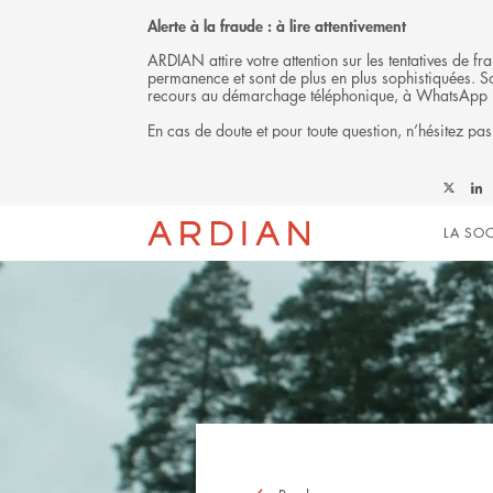
Alerte à la fraude : à lire attentivement
ARDIAN attire votre attention sur les tentatives de 
permanence et sont de plus en plus sophistiquées. Soy
recours au démarchage téléphonique, à WhatsApp 
En cas de doute et pour toute question, n’hésitez pas
Follow
Foll
Mai
Ardian
Ardi
LA SOC
on
on
X
Link
navi