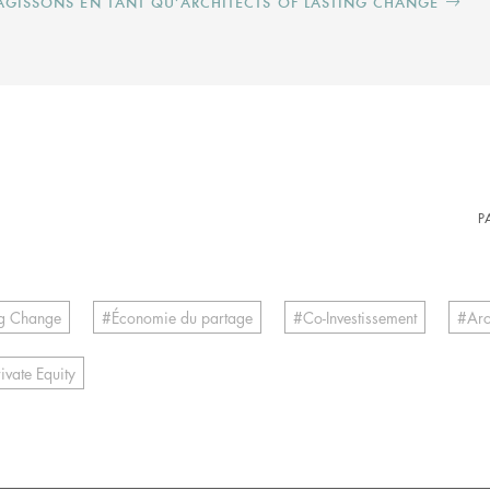
ISSONS EN TANT QU’ARCHITECTS OF LASTING CHANGE
P
ing Change
Économie du partage
Co-Investissement
Arc
rivate Equity