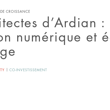
E DE CROISSANCE
itectes d’Ardian :
on numérique et 
age
ITY
CO-INVESTISSEMENT