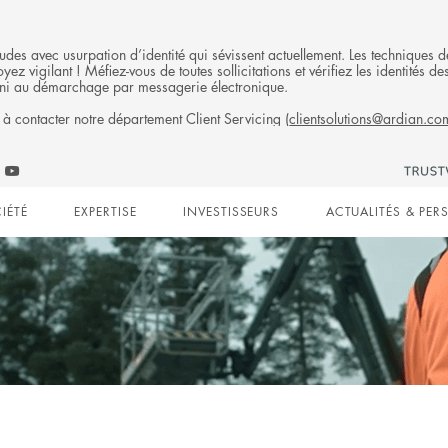
fraudes avec usurpation d’identité qui sévissent actuellement. Les technique
ez vigilant ! Méfiez-vous de toutes sollicitations et vérifiez les identités
ni au démarchage par messagerie électronique.
 à contacter notre département Client Servicing (
clientsolutions@ardian.co
Follow
ow
Follow
Ardian
n
an
Ardian
on
IÉTÉ
EXPERTISE
INVESTISSEURS
ACTUALITÉS & PER
on
Jobs
edIn
YouTube
on
gation
LinkedIn