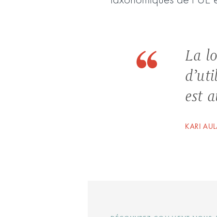
La l
d’uti
est 
KARI AU