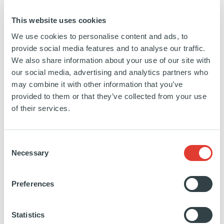
INWIT (Italian Wireless Infrastructures) est actif dans
This website uses cookies
le domaine des infrastructures de
We use cookies to personalise content and ads, to
télécommunications, consolidant ainsi l'héritage de
provide social media features and to analyse our traffic.
Telecom Italia en tant que pionnier du réseau mobile
We also share information about your use of our site with
italien il y a plus de 40 ans. INWIT est actuellement
our social media, advertising and analytics partners who
le principal opérateur de tours d'Italie, offrant une
may combine it with other information that you’ve
couverture étendue dans tout le pays, et hébergeant
provided to them or that they’ve collected from your use
of their services.
les équipements de transmission de tous les
principaux opérateurs nationaux. INWIT joue un
rôle décisif dans la distribution de la couverture
Consent
mobile sans fil sur le territoire italien et poursuivra
Necessary
Selection
cet engagement à l'avenir, en ajoutant de nouvelles
infrastructures à son portefeuille au fur et à mesure
Preferences
du développement de nouvelles technologies de
pointe comme la 5G.
Statistics