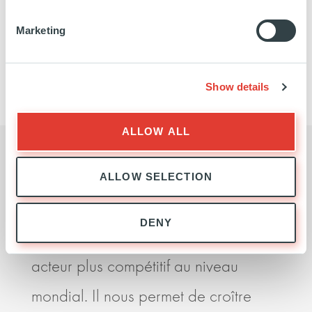
https://www.linkedin.com/company/inwit-
https://www.inwit.it/en
Marketing
spa/
EN SAVOIR PLUS
Show details
ALLOW ALL
ALLOW SELECTION
« Notre partenariat avec Ardian est
Ardi
DENY
essentiel si nous voulons devenir un
enco
acteur plus compétitif au niveau
des 
mondial. Il nous permet de croître
santé