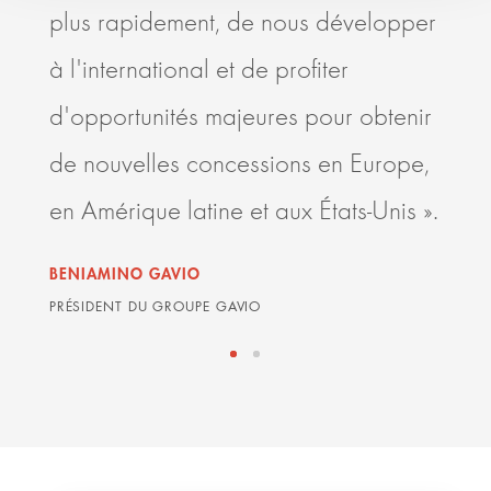
plus rapidement, de nous développer
mani
à l'international et de profiter
part
d'opportunités majeures pour obtenir
améli
de nouvelles concessions en Europe,
conc
en Amérique latine et aux États-Unis ».
GRAH
ARDIA
BENIAMINO GAVIO
PRÉSIDENT DU GROUPE GAVIO