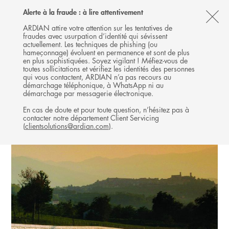
Follow
Follow
Follow
Follow
Ardian
Alerte à la fraude : à lire attentivement
MENU
Ardian
Ardian
Ardian
on
CL
on
on
on
Jobs
ARDIAN attire votre attention sur les tentatives de
fraudes avec usurpation d’identité qui sévissent
X
LinkedIn
YouTube
on
TH
INFRASTRUCTURE
actuellement. Les techniques de phishing (ou
LinkedIn
AL
hameçonnage) évoluent en permanence et sont de plus
INVESTISSEMENTS
en plus sophistiquées. Soyez vigilant ! Méfiez-vous de
B
toutes sollicitations et vérifiez les identités des personnes
qui vous contactent, ARDIAN n’a pas recours au
démarchage téléphonique, à WhatsApp ni au
démarchage par messagerie électronique.
En cas de doute et pour toute question, n’hésitez pas à
contacter notre département Client Servicing
(
clientsolutions@ardian.com
).