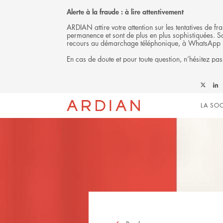
Alerte à la fraude : à lire attentivement
ARDIAN attire votre attention sur les tentatives de 
permanence et sont de plus en plus sophistiquées. Soy
recours au démarchage téléphonique, à WhatsApp 
En cas de doute et pour toute question, n’hésitez pas
Follow
Foll
Mai
Ardian
Ardi
LA SOC
on
on
X
Link
navi