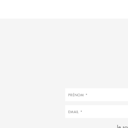
Prénom
Courriel
Je so