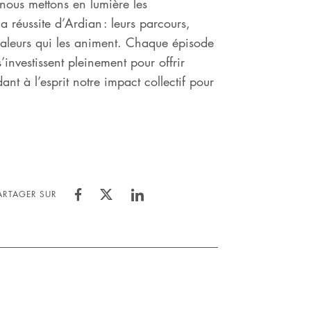
, nous mettons en lumière les
la réussite d’Ardian : leurs parcours,
s valeurs qui les animent. Chaque épisode
’investissent pleinement pour offrir
ant à l’esprit notre impact collectif pour
ARTAGER SUR
Share
Share
Share
on
on
on
Facebook
Twitter
LinkedIn