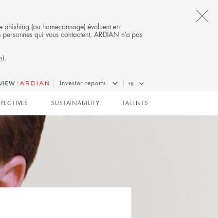
CL
s de phishing (ou hameçonnage) évoluent en
 des personnes qui vous contactent, ARDIAN n’a pas
TH
m
).
AL
B
Investor reports
FR
SPECTIVES
SUSTAINABILITY
TALENTS