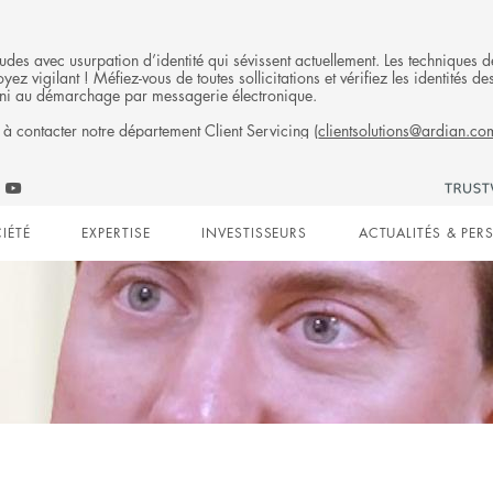
fraudes avec usurpation d’identité qui sévissent actuellement. Les technique
ez vigilant ! Méfiez-vous de toutes sollicitations et vérifiez les identités
ni au démarchage par messagerie électronique.
 à contacter notre département Client Servicing (
clientsolutions@ardian.co
Follow
ow
Follow
Ardian
n
an
Ardian
on
IÉTÉ
EXPERTISE
INVESTISSEURS
ACTUALITÉS & PER
on
Jobs
edIn
YouTube
on
gation
LinkedIn