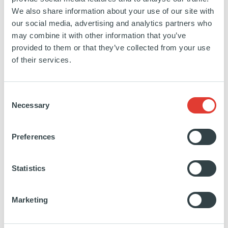
Directrice Affaires réglementaires et RSE.
We also share information about your use of our site with
our social media, advertising and analytics partners who
may combine it with other information that you’ve
PARTAGER SUR
provided to them or that they’ve collected from your use
of their services.
A découvrir
Consent
Necessary
Selection
Preferences
Statistics
Embedded Value Creation : une
nouvelle frontière de la
Marketing
performance en buyout