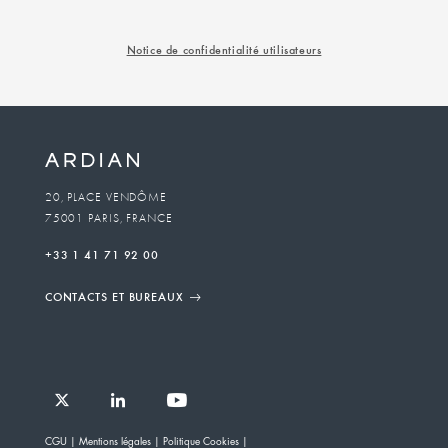
Notice de confidentialité utilisateurs
20, PLACE VENDÔME
75001 PARIS, FRANCE
+33 1 41 71 92 00
CONTACTS ET BUREAUX
Follow
Follow
Follow
Follow
Ardian
CGU
Mentions légales
Politique Cookies
Ardian
Ardian
Ardian
on