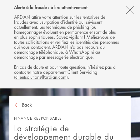
Follow
Follow
Follow
Follow
Ardian
Alerte à la fraude : à lire attentivement
MENU
Ardian
Ardian
Ardian
on
CL
on
on
on
Jobs
ARDIAN attire votre attention sur les tentatives de
fraudes avec usurpation d’identité qui sévissent
X
LinkedIn
YouTube
on
TH
actuellement. Les techniques de phishing (ou
LinkedIn
AL
hameçonnage) évoluent en permanence et sont de plus
en plus sophistiquées. Soyez vigilant ! Méfiez-vous de
B
toutes sollicitations et vérifiez les identités des personnes
qui vous contactent, ARDIAN n’a pas recours au
démarchage téléphonique, à WhatsApp ni au
démarchage par messagerie électronique.
En cas de doute et pour toute question, n’hésitez pas à
contacter notre département Client Servicing
(
clientsolutions@ardian.com
).
Back
FINANCE RESPONSABLE
La stratégie de
développement durable du