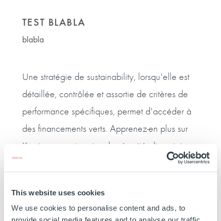
TEST BLABLA
blabla
Une stratégie de sustainability, lorsqu'elle est
détaillée, contrôlée et assortie de critères de
performance spécifiques, permet d'accéder à
des financements verts. Apprenez-en plus sur
Kersia, une entreprise de sécurité alimentaire
détenue par Ardian.
This website uses cookies
Avec les témoignages de Sébastien Bossard,
We use cookies to personalise content and ads, to
CEO de Kersia et d'Isabelle Demoment,
provide social media features and to analyse our traffic.