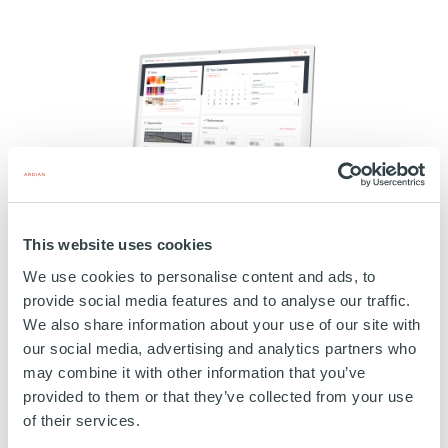
This website uses cookies
We use cookies to personalise content and ads, to
Page d'accueil Trustview
Liste d'
provide social media features and to analyse our traffic.
We also share information about your use of our site with
our social media, advertising and analytics partners who
La puissance de la digitalisation
may combine it with other information that you’ve
provided to them or that they’ve collected from your use
of their services.
Le lancement de Trustview Ardian, il y a six ans, a