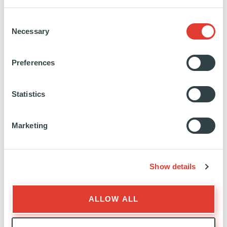
constitué une étape majeure dans le parcours de
Consent
transformation digitale d’Ardian. Le portail
Necessary
Selection
investisseur couvre l’ensemble du cycle de vie de la
relation avec les LPs : accès aux actualités,
Preferences
consultation des documents de due diligence,
souscription en ligne aux fonds, accès à la
Statistics
documentation d’investissement et suivi de la
performance via un tableau de bord de reporting
intuitif.
Marketing
À mesure que la base d’investisseurs d’Ardian
Show details
s’élargit, ces leviers digitaux sont essentiels pour
maintenir un niveau de service élevé tout en
augmentant le nombre d’opérations.
ALLOW ALL