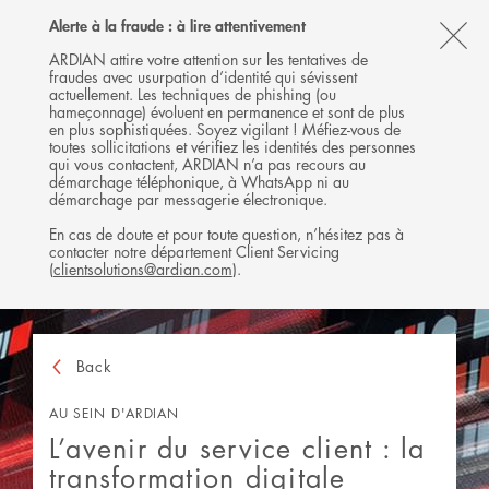
Follow
Follow
Follow
Follow
Ardian
Alerte à la fraude : à lire attentivement
MENU
Ardian
Ardian
Ardian
on
CL
on
on
on
Jobs
ARDIAN attire votre attention sur les tentatives de
fraudes avec usurpation d’identité qui sévissent
X
LinkedIn
YouTube
on
TH
actuellement. Les techniques de phishing (ou
LinkedIn
AL
hameçonnage) évoluent en permanence et sont de plus
en plus sophistiquées. Soyez vigilant ! Méfiez-vous de
B
toutes sollicitations et vérifiez les identités des personnes
qui vous contactent, ARDIAN n’a pas recours au
démarchage téléphonique, à WhatsApp ni au
démarchage par messagerie électronique.
En cas de doute et pour toute question, n’hésitez pas à
contacter notre département Client Servicing
(
clientsolutions@ardian.com
).
Back
AU SEIN D'ARDIAN
L’avenir du service client : la
transformation digitale