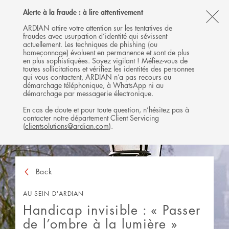
Follow
Follow
Follow
Follow
Ardian
Alerte à la fraude : à lire attentivement
MENU
Ardian
Ardian
Ardian
on
CL
on
on
on
Jobs
ARDIAN attire votre attention sur les tentatives de
fraudes avec usurpation d’identité qui sévissent
X
LinkedIn
YouTube
on
TH
actuellement. Les techniques de phishing (ou
LinkedIn
AL
hameçonnage) évoluent en permanence et sont de plus
en plus sophistiquées. Soyez vigilant ! Méfiez-vous de
B
toutes sollicitations et vérifiez les identités des personnes
qui vous contactent, ARDIAN n’a pas recours au
démarchage téléphonique, à WhatsApp ni au
démarchage par messagerie électronique.
En cas de doute et pour toute question, n’hésitez pas à
contacter notre département Client Servicing
(
clientsolutions@ardian.com
).
Back
AU SEIN D'ARDIAN
Handicap invisible : « Passer
de l’ombre à la lumière »