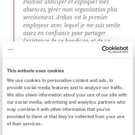
Pouvoir anticiper et expliquer mes
absences, gérer mon organisation plus
sereinement. Ardian est le premier
employeur avec lequel je me suis sentie
assez en confiance pour partager
l’existence de ce handicap, et de ce
statut.
LAKEN DINEKA, FUND ADMINISTRATIVE OFFICER
This website uses cookies
CHEZ ARDIAN
We use cookies to personalise content and ads, to
provide social media features and to analyse our traffic.
Elle effectue alors la demande auprès de la
We also share information about your use of our site with
our social media, advertising and analytics partners who
Maison départementale des personnes
may combine it with other information that you’ve
handicapées (MDPH), et après une année
provided to them or that they’ve collected from your use
of their services.
d’attente, son statut est enfin accepté.