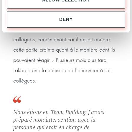
comment Ardian s’engageait sur ces
problématiques. Malgré cela, j’ai fait le souhait
DENY
de ne pas en informer tout de suite mes
collègues, certainement car il restait encore
cette petite crainte quant à la manière dont ils
pouvaient réagir. » Plusieurs mois plus tard,
Laken prend la décision de l’annoncer à ses
collègues.
Nous étions en Team Building. J’avais
préparé mon intervention avec la
personne qui était en charge de