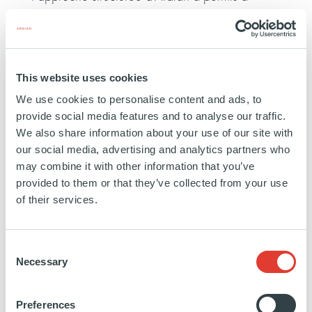
chacun d’exprimer son ressenti sur sa gestion
de la crise sanitaire et du confinement. Il était
ainsi plus facile de comparer nos actions et de
This website uses cookies
s’inspirer d’autres idées, alors que nous nous
We use cookies to personalise content and ads, to
préparions à une possible deuxième vague et
provide social media features and to analyse our traffic.
We also share information about your use of our site with
à un nouveau confinement. »
our social media, advertising and analytics partners who
may combine it with other information that you’ve
Suite à la première réunion, et aux retours
provided to them or that they’ve collected from your use
positifs de ses participants, les préparatifs d’une
of their services.
deuxième séance ont immédiatement été
Consent
lancés : elle traitera des avancées du groupe
Necessary
Selection
de travail en matière de neutralité carbone. De
futures réunions sont également prévues autour
Preferences