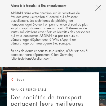
Follow
Follow
Follow
Follow
Ardian
Alerte à la fraude : à lire attentivement
MENU
Ardian
Ardian
Ardian
on
CL
on
on
on
Jobs
ARDIAN attire votre attention sur les tentatives de
fraudes avec usurpation d’identité qui sévissent
X
LinkedIn
YouTube
on
TH
actuellement. Les techniques de phishing (ou
LinkedIn
AL
hameçonnage) évoluent en permanence et sont de plus
en plus sophistiquées. Soyez vigilant ! Méfiez-vous de
B
toutes sollicitations et vérifiez les identités des personnes
qui vous contactent, ARDIAN n’a pas recours au
démarchage téléphonique, à WhatsApp ni au
démarchage par messagerie électronique.
En cas de doute et pour toute question, n’hésitez pas à
contacter notre département Client Servicing
(
clientsolutions@ardian.com
).
Back
FINANCE RESPONSABLE
Des sociétés de transport
partagent leurs meilleures