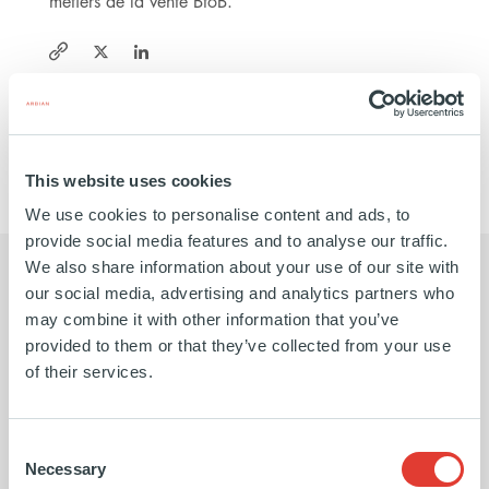
métiers de la vente BtoB.
https://twitter.com/uptoo_recrute
https://www.linkedin.com/company/uptoo/
https://www.uptoo.fr/
EN SAVOIR PLUS
This website uses cookies
We use cookies to personalise content and ads, to
provide social media features and to analyse our traffic.
We also share information about your use of our site with
our social media, advertising and analytics partners who
may combine it with other information that you’ve
provided to them or that they’ve collected from your use
Nous avons eu de nombreuses
Cet 
of their services.
conversations avec des fonds
des 
d'investissement privés, mais c'est
une 
Consent
Necessary
Selection