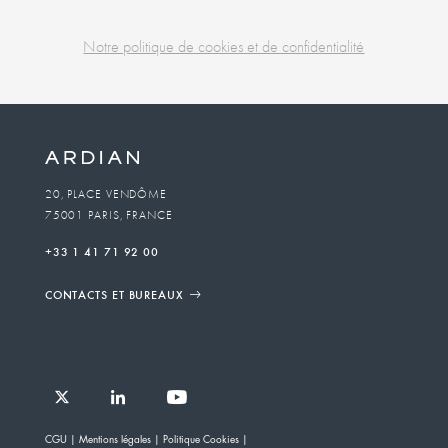
Notre politique de cookies et de confidentialité
Business
unit
To
20, PLACE VENDÔME
75001 PARIS, FRANCE
email
+33 1 41 71 92 00
CONTACTS ET BUREAUX
Follow
Follow
Follow
Follow
Ardian
CGU
Mentions légales
Politique Cookies
Ardian
Ardian
Ardian
on