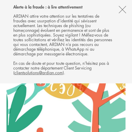
Follow
Follow
Follow
Follow
Ardian
Alerte à la fraude : à lire attentivement
MENU
Ardian
Ardian
Ardian
on
CL
on
on
on
Jobs
ARDIAN attire votre attention sur les tentatives de
fraudes avec usurpation d’identité qui sévissent
X
LinkedIn
YouTube
on
TH
GROWTH
actuellement. Les techniques de phishing (ou
LinkedIn
AL
hameçonnage) évoluent en permanence et sont de plus
INVESTISSEMENTS
en plus sophistiquées. Soyez vigilant ! Méfiez-vous de
B
toutes sollicitations et vérifiez les identités des personnes
qui vous contactent, ARDIAN n’a pas recours au
démarchage téléphonique, à WhatsApp ni au
démarchage par messagerie électronique.
En cas de doute et pour toute question, n’hésitez pas à
contacter notre département Client Servicing
(
clientsolutions@ardian.com
).