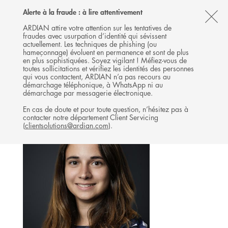
Follow
Follow
Follow
Follow
Ardian
Alerte à la fraude : à lire attentivement
MENU
Ardian
Ardian
Ardian
on
CL
on
on
on
Jobs
ARDIAN attire votre attention sur les tentatives de
fraudes avec usurpation d’identité qui sévissent
X
LinkedIn
YouTube
on
TH
GROWTH
actuellement. Les techniques de phishing (ou
LinkedIn
AL
hameçonnage) évoluent en permanence et sont de plus
L'ÉQUIPE
en plus sophistiquées. Soyez vigilant ! Méfiez-vous de
B
toutes sollicitations et vérifiez les identités des personnes
qui vous contactent, ARDIAN n’a pas recours au
démarchage téléphonique, à WhatsApp ni au
démarchage par messagerie électronique.
En cas de doute et pour toute question, n’hésitez pas à
contacter notre département Client Servicing
(
clientsolutions@ardian.com
).