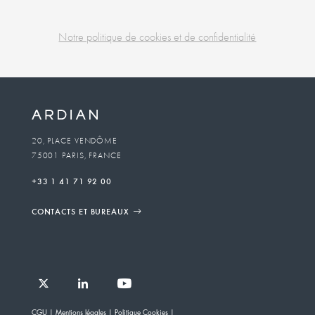
Notre politique de cookies et de confidentialité
Business
unit
To
20, PLACE VENDÔME
75001 PARIS, FRANCE
email
+33 1 41 71 92 00
CONTACTS ET BUREAUX
Follow
Follow
Follow
Follow
Ardian
CGU
Mentions légales
Politique Cookies