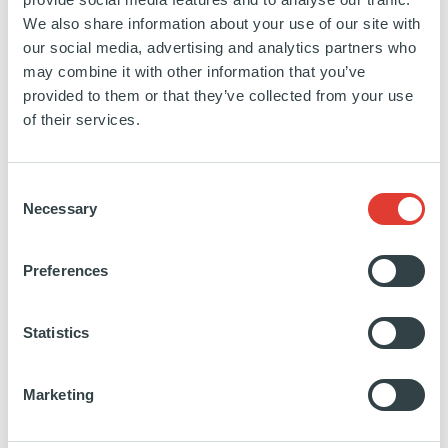
EN SAVOIR PLUS
We also share information about your use of our site with
our social media, advertising and analytics partners who
may combine it with other information that you’ve
provided to them or that they’ve collected from your use
of their services.
Rivalis
Consent
Necessary
Selection
FRANCE
Preferences
INVESTISSEMENT
08 AVRIL 2019
Services aux entreprises
Statistics
EN SAVOIR PLUS
Marketing