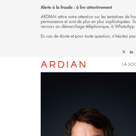
Alerte à la fraude : à lire attentivement
ARDIAN attire votre attention sur les tentatives de 
permanence et sont de plus en plus sophistiquées. Soy
recours au démarchage téléphonique, à WhatsApp 
En cas de doute et pour toute question, n’hésitez pas
L'ÉQUIPE
Follow
Foll
Mai
Ardian
Ardi
LA SOC
on
on
X
Link
navi