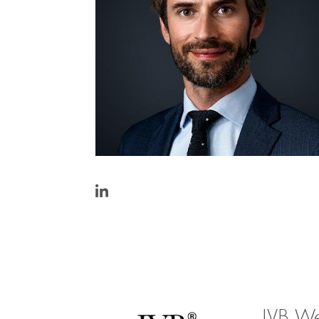
https://www.linkedin.com/in/fredericq
IVB We