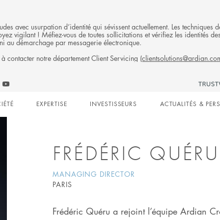
fraudes avec usurpation d’identité qui sévissent actuellement. Les technique
ez vigilant ! Méfiez-vous de toutes sollicitations et vérifiez les identités
ni au démarchage par messagerie électronique.
 à contacter notre département Client Servicing (
clientsolutions@ardian.co
Follow
ow
Follow
Ardian
n
an
Ardian
on
IÉTÉ
EXPERTISE
INVESTISSEURS
ACTUALITÉS & PER
on
Jobs
edIn
YouTube
on
gation
LinkedIn
FRÉDÉRIC QUÉRU
MANAGING DIRECTOR
PARIS
Frédéric Quéru a rejoint l’équipe Ardian Cr