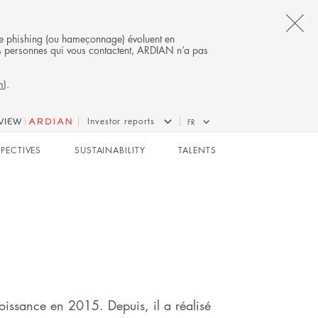
CL
s de phishing (ou hameçonnage) évoluent en
 des personnes qui vous contactent, ARDIAN n’a pas
TH
m
).
AL
B
GROWTH
Investor reports
FR
SPECTIVES
SUSTAINABILITY
TALENTS
oissance en 2015. Depuis, il a réalisé