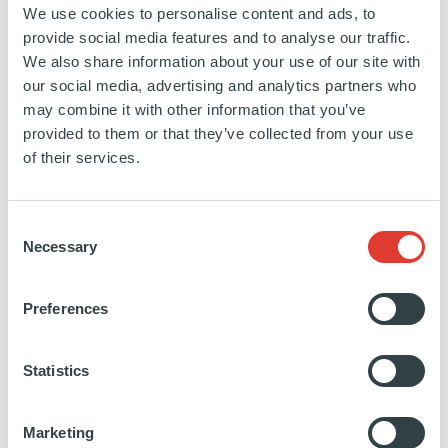
Chaque épisode offre un aperçu de celles et ceux
We use cookies to personalise content and ads, to
qui s’investissent pleinement pour offrir l’excellence
provide social media features and to analyse our traffic.
au quotidien, tout en gardant à l’esprit notre impact
We also share information about your use of our site with
our social media, advertising and analytics partners who
collectif pour demain.
may combine it with other information that you’ve
provided to them or that they’ve collected from your use
of their services.
PARTAGER SUR
Consent
A découvrir
Necessary
Selection
Preferences
Statistics
Depuis Hong Kong : Jan
Marketing
Philipp Schmitz décrypte les