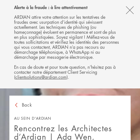
Follow
Follow
Follow
Follow
Ardian
Alerte à la fraude : à lire attentivement
MENU
Ardian
Ardian
Ardian
on
CL
on
on
on
Jobs
ARDIAN attire votre attention sur les tentatives de
fraudes avec usurpation d’identité qui sévissent
X
LinkedIn
YouTube
on
TH
actuellement. Les techniques de phishing (ou
LinkedIn
AL
hameçonnage) évoluent en permanence et sont de plus
en plus sophistiquées. Soyez vigilant ! Méfiez-vous de
B
toutes sollicitations et vérifiez les identités des personnes
qui vous contactent, ARDIAN n’a pas recours au
démarchage téléphonique, à WhatsApp ni au
démarchage par messagerie électronique.
En cas de doute et pour toute question, n’hésitez pas à
contacter notre département Client Servicing
(
clientsolutions@ardian.com
).
Back
AU SEIN D'ARDIAN
Rencontrez les Architectes
d’Ardian | Ada Wen,