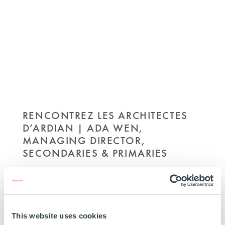
RENCONTREZ LES ARCHITECTES
D’ARDIAN | ADA WEN,
MANAGING DIRECTOR,
SECONDARIES & PRIMARIES
Dans cette série de vidéos “Portraits”, nous mettons
en lumière les collaborateurs qui sont à l’origine de
la réussite d’Ardian : leurs parcours, leurs passions,
leurs expertises et les valeurs qui les animent.
This website uses cookies