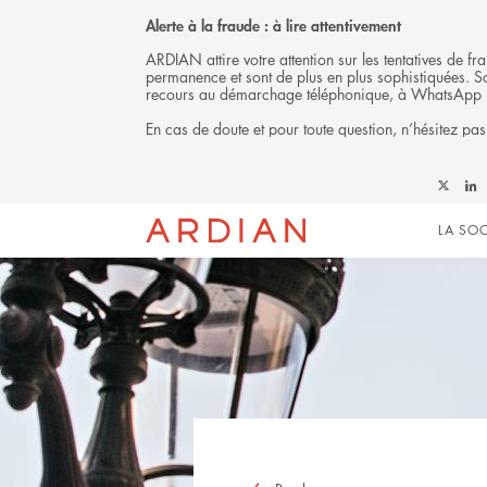
Alerte à la fraude : à lire attentivement
ARDIAN attire votre attention sur les tentatives de 
permanence et sont de plus en plus sophistiquées. Soy
recours au démarchage téléphonique, à WhatsApp 
En cas de doute et pour toute question, n’hésitez pas
Follow
Foll
Mai
Ardian
Ardi
LA SOC
on
on
X
Link
navi