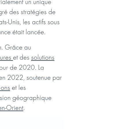
tialement un unique
gré des stratégies de
s-Unis, les actifs sous
ance était lancée.
an. Grâce au
ctures
et des
solutions
utour de 2020. La
s en 2022, soutenue par
ions
et les
ansion géographique
n-Orient
.