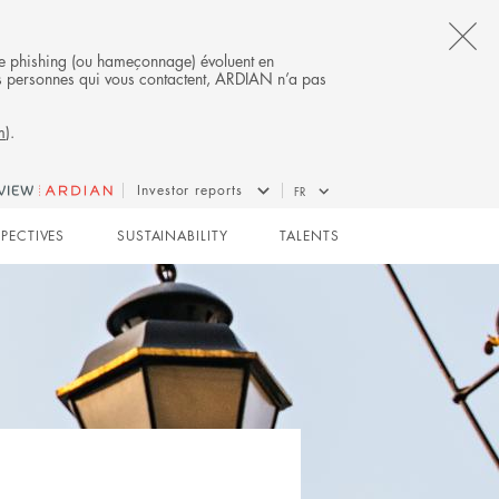
CL
s de phishing (ou hameçonnage) évoluent en
 des personnes qui vous contactent, ARDIAN n’a pas
TH
m
).
AL
B
Investor reports
FR
SPECTIVES
SUSTAINABILITY
TALENTS