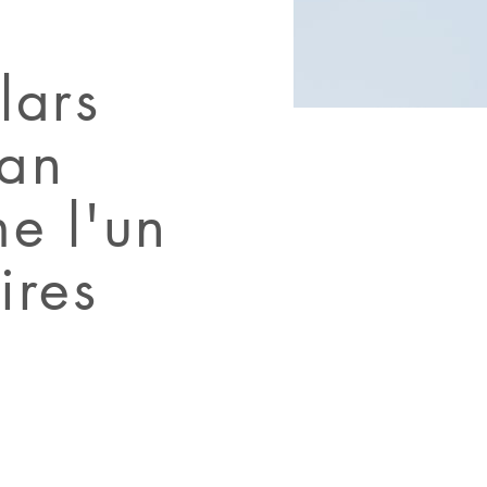
lars
ian
e l'un
ires