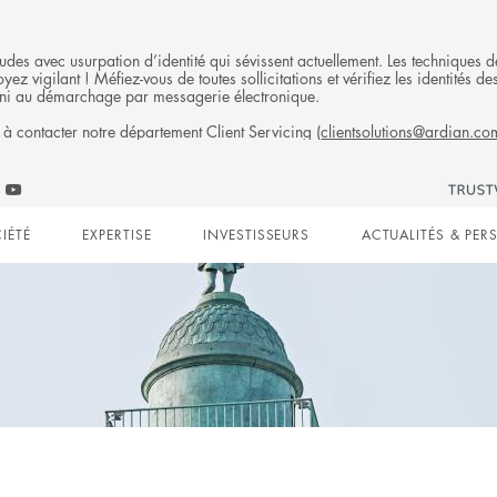
fraudes avec usurpation d’identité qui sévissent actuellement. Les technique
ez vigilant ! Méfiez-vous de toutes sollicitations et vérifiez les identités
ni au démarchage par messagerie électronique.
 à contacter notre département Client Servicing (
clientsolutions@ardian.co
Follow
ow
Follow
Ardian
n
an
Ardian
on
IÉTÉ
EXPERTISE
INVESTISSEURS
ACTUALITÉS & PER
on
Jobs
edIn
YouTube
on
gation
LinkedIn