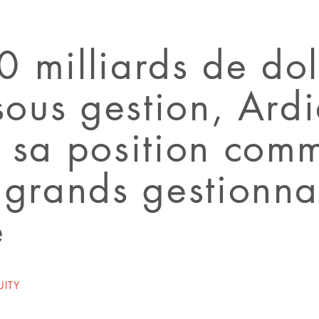
 milliards de dol
 sous gestion, Ard
 sa position comm
 grands gestionna
e
UITY