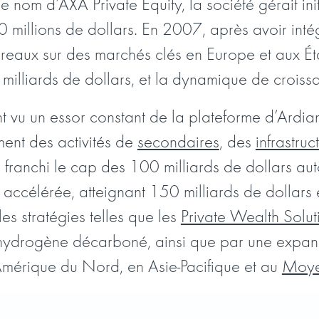
nom d’AXA Private Equity, la société gérait ini
millions de dollars. En 2007, après avoir inté
reaux sur des marchés clés en Europe et aux État
 milliards de dollars, et la dynamique de croiss
nt vu un essor constant de la plateforme d’Ardi
nt des activités de
secondaires
, des
infrastru
 a franchi le cap des 100 milliards de dollars a
e accélérée, atteignant 150 milliards de dollar
es stratégies telles que les
Private Wealth Solut
à l’hydrogène décarboné, ainsi que par une exp
mérique du Nord, en Asie-Pacifique et au
Moye