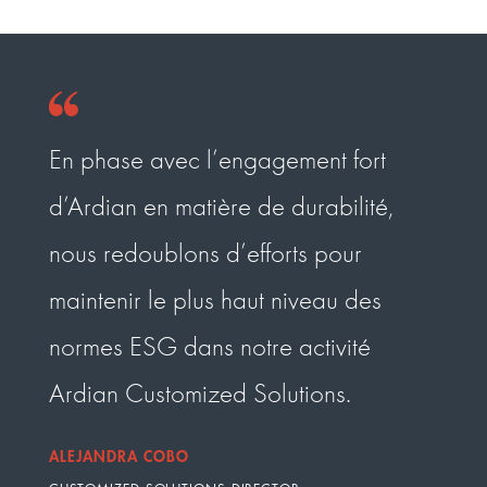
En phase avec l’engagement fort
L’éq
d’Ardian en matière de durabilité,
Cust
nous redoublons d’efforts pour
prop
maintenir le plus haut niveau des
élab
normes ESG dans notre activité
d’in
Ardian Customized Solutions.
vast
ALEJANDRA COBO
NIELS