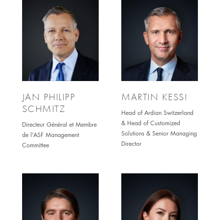
JAN PHILIPP
MARTIN KESSI
SCHMITZ
Head of Ardian Switzerland
& Head of Customized
Directeur Général et Membre
Solutions & Senior Managing
de l'ASF Management
Director
Committee