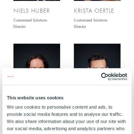
NIELS HUBER
KRISTA OERTLE
Customized Solutions
Customized Solutions
Director
Director
This website uses cookies
NADJA MÜLLER
AMÉDÉE
We use cookies to personalise content and ads, to
SAUDINO
provide social media features and to analyse our traffic.
Customized Solutions Senior
We also share information about your use of our site with
Manager
Customized Solutions Senior
our social media, advertising and analytics partners who
Manager