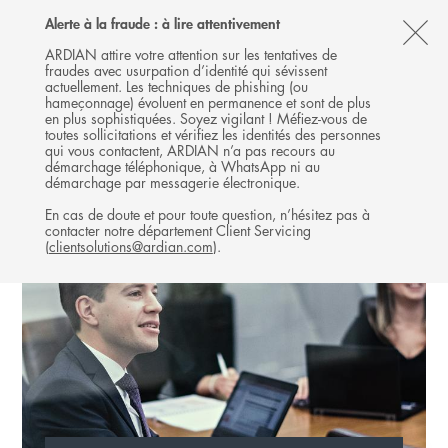
Follow
Follow
Follow
Follow
Ardian
Alerte à la fraude : à lire attentivement
MENU
Ardian
Ardian
Ardian
on
CL
on
on
on
Jobs
ARDIAN attire votre attention sur les tentatives de
fraudes avec usurpation d’identité qui sévissent
X
LinkedIn
YouTube
on
TH
ARDIAN CUSTOMIZED SOLUTIONS
actuellement. Les techniques de phishing (ou
LinkedIn
AL
hameçonnage) évoluent en permanence et sont de plus
L'ÉQUIPE
en plus sophistiquées. Soyez vigilant ! Méfiez-vous de
B
toutes sollicitations et vérifiez les identités des personnes
qui vous contactent, ARDIAN n’a pas recours au
démarchage téléphonique, à WhatsApp ni au
démarchage par messagerie électronique.
En cas de doute et pour toute question, n’hésitez pas à
contacter notre département Client Servicing
(
clientsolutions@ardian.com
).