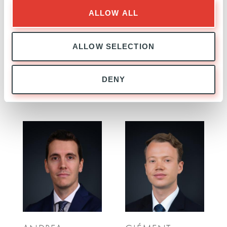
ALLOW ALL
ALLOW SELECTION
PETRA RONNER
LOÏC ALVAREZ
DENY
Customized Solutions
Customized Solutions
Manager
Associate