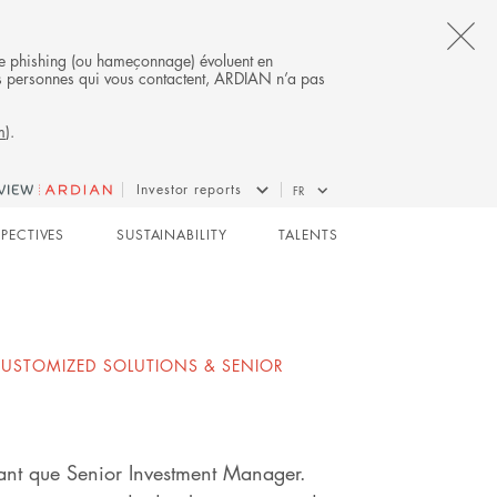
CL
s de phishing (ou hameçonnage) évoluent en
 des personnes qui vous contactent, ARDIAN n’a pas
TH
m
).
AL
B
AN CUSTOMIZED SOLUTIONS
Investor reports
FR
SPECTIVES
SUSTAINABILITY
TALENTS
CUSTOMIZED SOLUTIONS & SENIOR
tant que Senior Investment Manager.