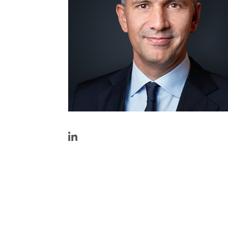
https://www.linkedin.com/in/martin-
kessi-
b8b0036/