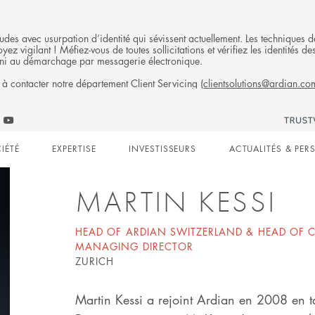
fraudes avec usurpation d’identité qui sévissent actuellement. Les technique
ez vigilant ! Méfiez-vous de toutes sollicitations et vérifiez les identités
ni au démarchage par messagerie électronique.
 à contacter notre département Client Servicing (
clientsolutions@ardian.co
ARDI
Follow
ow
Follow
Ardian
n
an
Ardian
on
IÉTÉ
EXPERTISE
INVESTISSEURS
ACTUALITÉS & PER
on
Jobs
edIn
YouTube
on
gation
LinkedIn
MARTIN KESSI
HEAD OF ARDIAN SWITZERLAND & HEAD OF 
MANAGING DIRECTOR
ZURICH
Martin Kessi a rejoint Ardian en 2008 en 