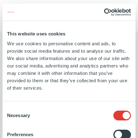
-
-
paris/
This website uses cookies
We use cookies to personalise content and ads, to
provide social media features and to analyse our traffic.
We also share information about your use of our site with
Nous avons eu de nombreuses
Cet 
our social media, advertising and analytics partners who
may combine it with other information that you’ve
conversations avec des fonds
des 
provided to them or that they’ve collected from your use
of their services.
d'investissement privés, mais c'est
une 
l'équipe d'Ardian Growth qui s'est
de l
Consent
Necessary
Selection
distinguée, car elle comprenait
stra
vraiment notre activité et, comme
modè
Preferences