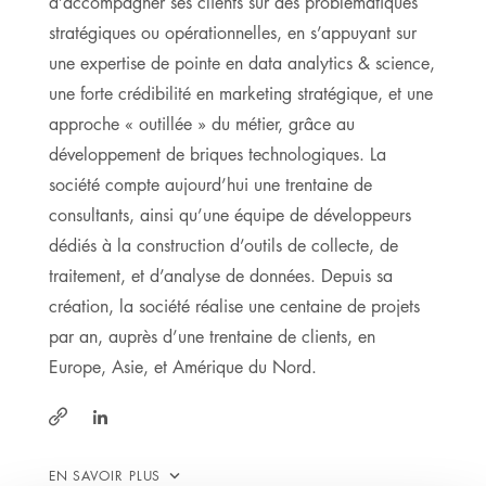
d’accompagner ses clients sur des problématiques
stratégiques ou opérationnelles, en s’appuyant sur
une expertise de pointe en data analytics & science,
une forte crédibilité en marketing stratégique, et une
approche « outillée » du métier, grâce au
développement de briques technologiques. La
société compte aujourd’hui une trentaine de
consultants, ainsi qu’une équipe de développeurs
dédiés à la construction d’outils de collecte, de
traitement, et d’analyse de données. Depuis sa
création, la société réalise une centaine de projets
par an, auprès d’une trentaine de clients, en
Europe, Asie, et Amérique du Nord.
https://www.linkedin.com/company/digital-
https://www.digitalvalue.fr/en/
value-
EN SAVOIR PLUS