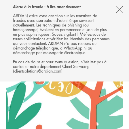
Follow
Follow
Follow
Follow
Ardian
Alerte à la fraude : à lire attentivement
MENU
Ardian
Ardian
Ardian
on
CL
on
on
on
Jobs
ARDIAN attire votre attention sur les tentatives de
fraudes avec usurpation d’identité qui sévissent
X
LinkedIn
YouTube
on
TH
GROWTH
actuellement. Les techniques de phishing (ou
LinkedIn
AL
hameçonnage) évoluent en permanence et sont de plus
INVESTISSEMENTS
en plus sophistiquées. Soyez vigilant ! Méfiez-vous de
B
toutes sollicitations et vérifiez les identités des personnes
qui vous contactent, ARDIAN n’a pas recours au
démarchage téléphonique, à WhatsApp ni au
démarchage par messagerie électronique.
En cas de doute et pour toute question, n’hésitez pas à
contacter notre département Client Servicing
(
clientsolutions@ardian.com
).