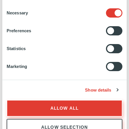
Services aux entreprises
Consent
Necessary
Selection
EN SAVOIR PLUS
Preferences
Statistics
Ivalua
Marketing
FRANCE
INVESTISSEMENT
21 MAI 2019
Show details
Logiciel
ALLOW ALL
EN SAVOIR PLUS
ALLOW SELECTION