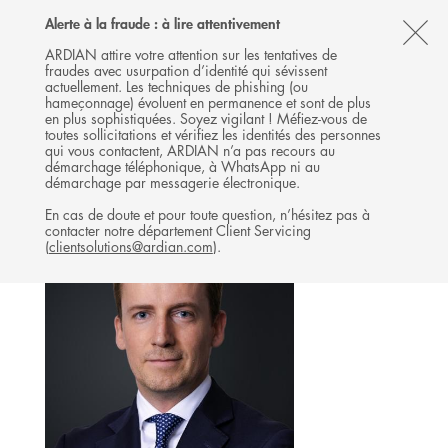
Follow
Follow
Follow
Follow
Ardian
Alerte à la fraude : à lire attentivement
MENU
Ardian
Ardian
Ardian
on
CL
on
on
on
Jobs
ARDIAN attire votre attention sur les tentatives de
fraudes avec usurpation d’identité qui sévissent
X
LinkedIn
YouTube
on
TH
GROWTH
actuellement. Les techniques de phishing (ou
LinkedIn
AL
hameçonnage) évoluent en permanence et sont de plus
L'ÉQUIPE
en plus sophistiquées. Soyez vigilant ! Méfiez-vous de
B
toutes sollicitations et vérifiez les identités des personnes
qui vous contactent, ARDIAN n’a pas recours au
démarchage téléphonique, à WhatsApp ni au
démarchage par messagerie électronique.
En cas de doute et pour toute question, n’hésitez pas à
contacter notre département Client Servicing
(
clientsolutions@ardian.com
).