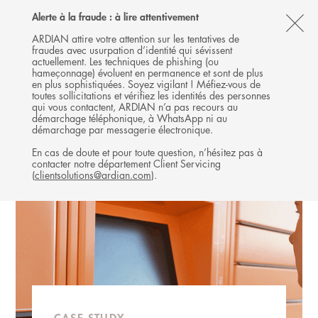
Follow
Follow
Follow
Follow
Ardian
Alerte à la fraude : à lire attentivement
MENU
Ardian
Ardian
Ardian
on
CL
on
on
on
Jobs
ARDIAN attire votre attention sur les tentatives de
fraudes avec usurpation d’identité qui sévissent
X
LinkedIn
YouTube
on
TH
EXPANSION
actuellement. Les techniques de phishing (ou
LinkedIn
AL
hameçonnage) évoluent en permanence et sont de plus
INVESTISSEMENTS
en plus sophistiquées. Soyez vigilant ! Méfiez-vous de
B
toutes sollicitations et vérifiez les identités des personnes
qui vous contactent, ARDIAN n’a pas recours au
démarchage téléphonique, à WhatsApp ni au
démarchage par messagerie électronique.
En cas de doute et pour toute question, n’hésitez pas à
contacter notre département Client Servicing
(
clientsolutions@ardian.com
).
CASE STUDY