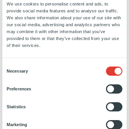
un réseau de plus de 100 points de service, NetCo
We use cookies to personalise content and ads, to
est reconnu pour sa réactivité, son efficacité et ses
provide social media features and to analyse our traffic.
We also share information about your use of our site with
services sur mesure de haute technicité. Aujourd'hui,
our social media, advertising and analytics partners who
plus de 950 collaborateurs travaillent dans les
may combine it with other information that you’ve
différentes activités et secteurs de l'entreprise.
provided to them or that they’ve collected from your use
of their services.
https://www.linkedin.com/company/groupenetco/
http://www.groupe-
netco.com/
EN SAVOIR PLUS
Consent
Necessary
Selection
Preferences
Statistics
Marketing