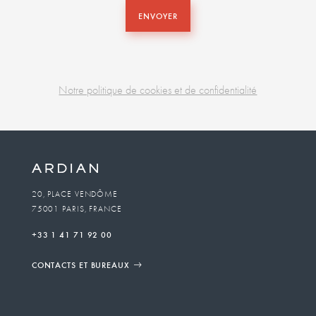
ENVOYER
Notre politique de cookies et de confidentialité
Business
unit
To
20, PLACE VENDÔME
75001 PARIS, FRANCE
email
+33 1 41 71 92 00
CONTACTS ET BUREAUX