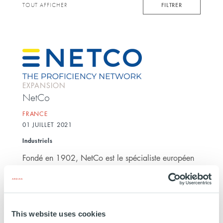
keyword
FILTRER
TOUT AFFICHER
EXPANSION
NetCo
FRANCE
01 JUILLET 2021
Industriels
Fondé en 1902, NetCo est le spécialiste européen
de la conception, de la maintenance globale et de
l'entretien des systèmes de convoyage présents dans
tous les secteurs de production (minéraux,
agroalimentaire, logistique et environnement). Avec
This website uses cookies