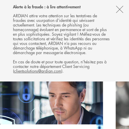
Follow
Follow
Follow
Follow
Ardian
Alerte à la fraude : à lire attentivement
MENU
Ardian
Ardian
Ardian
on
CL
on
on
on
Jobs
ARDIAN attire votre attention sur les tentatives de
fraudes avec usurpation d’identité qui sévissent
X
LinkedIn
YouTube
on
TH
CO-INVESTISSEMENT
actuellement. Les techniques de phishing (ou
LinkedIn
AL
hameçonnage) évoluent en permanence et sont de plus
INVESTISSEMENTS
en plus sophistiquées. Soyez vigilant ! Méfiez-vous de
B
toutes sollicitations et vérifiez les identités des personnes
qui vous contactent, ARDIAN n’a pas recours au
démarchage téléphonique, à WhatsApp ni au
démarchage par messagerie électronique.
En cas de doute et pour toute question, n’hésitez pas à
contacter notre département Client Servicing
(
clientsolutions@ardian.com
).