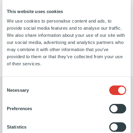
d'assurance dommages et d'avantages sociaux
This website uses cookies
verticalement intégrée.
We use cookies to personalise content and ads, to
provide social media features and to analyse our traffic.
https://www.linkedin.com/company/galway-
https://galwayholdings.com/
We also share information about your use of our site with
our social media, advertising and analytics partners who
holdings/
EN SAVOIR PLUS
may combine it with other information that you’ve
provided to them or that they’ve collected from your use
of their services.
Consent
Necessary
Selection
Preferences
L'équipe d'Ardian a apporté une
Ardi
connaissance approfondie du secteur,
inves
Statistics