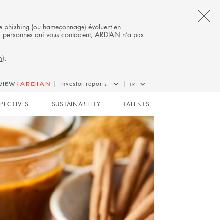
CL
s de phishing (ou hameçonnage) évoluent en
 des personnes qui vous contactent, ARDIAN n’a pas
TH
m
).
AL
B
BUYOUT
Investor reports
FR
SPECTIVES
SUSTAINABILITY
TALENTS