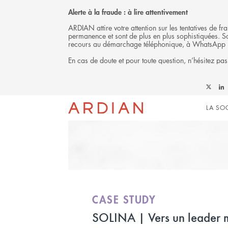
Alerte à la fraude : à lire attentivement
ARDIAN attire votre attention sur les tentatives de 
permanence et sont de plus en plus sophistiquées. Soy
recours au démarchage téléphonique, à WhatsApp 
En cas de doute et pour toute question, n’hésitez pas
INVESTISSEMENT
Follow
Fol
Mai
Ardian
Ard
LA SO
on
on
X
Link
navi
CASE STUDY
SOLINA | Vers un leader 