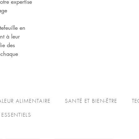
otre expertise
age
efeuille en
nt à leur
ie des
e chaque
ALEUR ALIMENTAIRE
SANTÉ ET BIEN-ÊTRE
TE
 ESSENTIELS