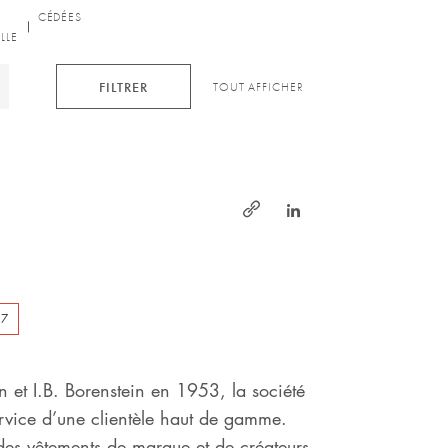
CÉDÉES
UILLE
LLE
FILTRER
TOUT AFFICHER
https://www.linked
http://www.schustermann
&-
borenstein.de
17
n et I.B. Borenstein en 1953, la société
ervice d’une clientèle haut de gamme.
es vêtements de marque et de créateurs