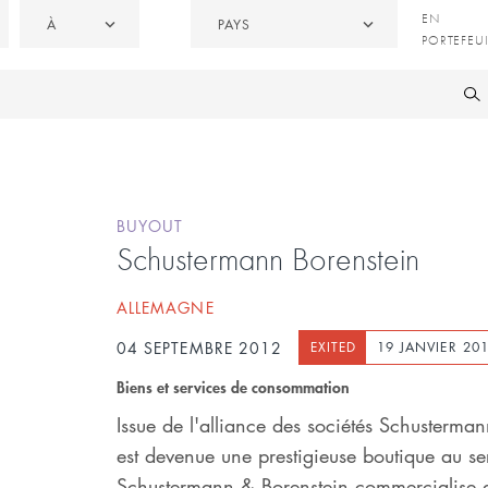
À
Pays
EN
EN
À
PAYS
PORTEFE
PORTEFEUI
/
CÉDÉES
BUYOUT
Schustermann Borenstein
ALLEMAGNE
04 SEPTEMBRE 2012
EXITED
19 JANVIER 20
Biens et services de consommation
Issue de l'alliance des sociétés Schusterman
est devenue une prestigieuse boutique au s
Schustermann & Borenstein commercialise d