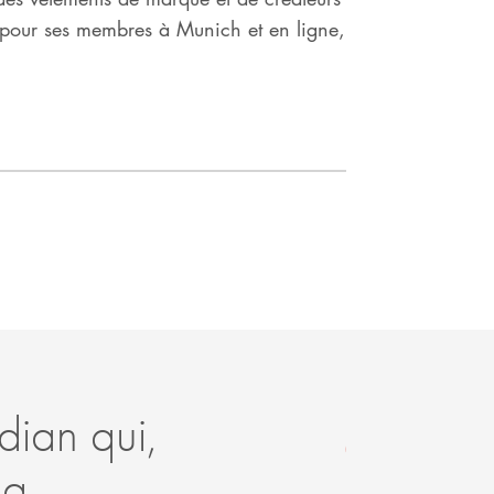
s pour ses membres à Munich et en ligne,
dian qui,
C’
 a
da