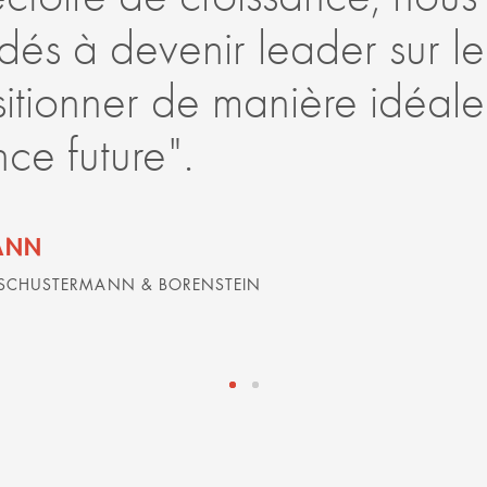
és à devenir leader sur l
sitionner de manière idéal
nce future".
ANN
 SCHUSTERMANN & BORENSTEIN