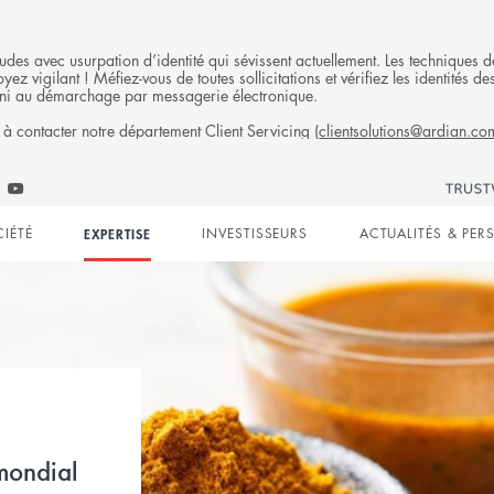
fraudes avec usurpation d’identité qui sévissent actuellement. Les technique
ez vigilant ! Méfiez-vous de toutes sollicitations et vérifiez les identités
ni au démarchage par messagerie électronique.
 à contacter notre département Client Servicing (
clientsolutions@ardian.co
S
Follow
low
Follow
Ardian
n
ian
Ardian
on
CIÉTÉ
EXPERTISE
INVESTISSEURS
ACTUALITÉS & PER
on
Jobs
edIn
YouTube
on
gation
LinkedIn
mondial