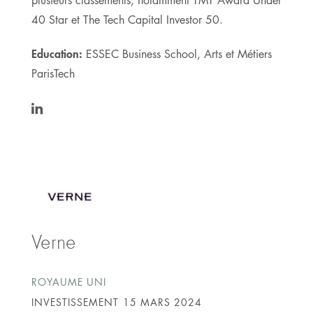
plusieurs classements, notamment TMT Award Under
40 Star et The Tech Capital Investor 50.
Education:
ESSEC Business School, Arts et Métiers
ParisTech
https://www.linkedin.com/in/gonzague-
boutry-
8918aa18/
Verne
ROYAUME UNI
INVESTISSEMENT
15 MARS 2024