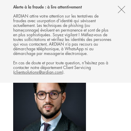
Follow
Follow
Follow
Follow
Ardian
Alerte à la fraude : à lire attentivement
MENU
Ardian
Ardian
Ardian
on
CL
on
on
on
Jobs
ARDIAN attire votre attention sur les tentatives de
fraudes avec usurpation d’identité qui sévissent
X
LinkedIn
YouTube
on
TH
INFRASTRUCTURE
actuellement. Les techniques de phishing (ou
LinkedIn
AL
hameçonnage) évoluent en permanence et sont de plus
L'ÉQUIPE
en plus sophistiquées. Soyez vigilant ! Méfiez-vous de
B
toutes sollicitations et vérifiez les identités des personnes
qui vous contactent, ARDIAN n’a pas recours au
démarchage téléphonique, à WhatsApp ni au
démarchage par messagerie électronique.
En cas de doute et pour toute question, n’hésitez pas à
contacter notre département Client Servicing
(
clientsolutions@ardian.com
).