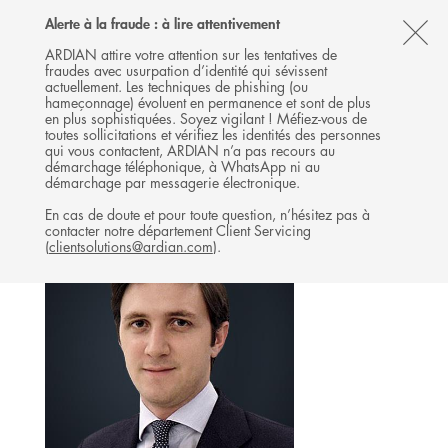
Follow
Follow
Follow
Follow
Ardian
Alerte à la fraude : à lire attentivement
MENU
Ardian
Ardian
Ardian
on
CL
on
on
on
Jobs
ARDIAN attire votre attention sur les tentatives de
fraudes avec usurpation d’identité qui sévissent
X
LinkedIn
YouTube
on
TH
INFRASTRUCTURE
actuellement. Les techniques de phishing (ou
LinkedIn
AL
hameçonnage) évoluent en permanence et sont de plus
L'ÉQUIPE
en plus sophistiquées. Soyez vigilant ! Méfiez-vous de
B
toutes sollicitations et vérifiez les identités des personnes
qui vous contactent, ARDIAN n’a pas recours au
démarchage téléphonique, à WhatsApp ni au
démarchage par messagerie électronique.
En cas de doute et pour toute question, n’hésitez pas à
contacter notre département Client Servicing
(
clientsolutions@ardian.com
).