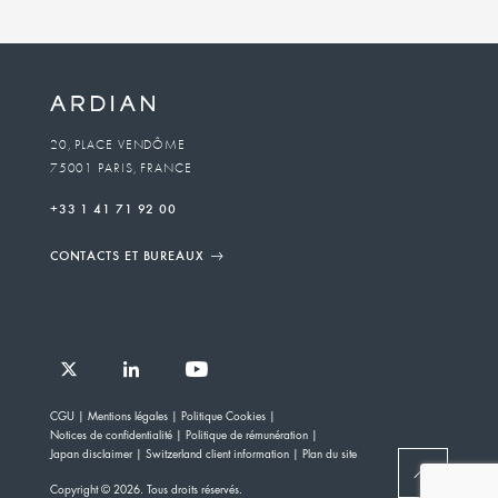
Business
unit
To
20, PLACE VENDÔME
75001 PARIS, FRANCE
email
+33 1 41 71 92 00
CONTACTS ET BUREAUX
Follow
Follow
Follow
Follow
Ardian
CGU
Mentions légales
Politique Cookies
Ardian
Ardian
Ardian
on
Notices de confidentialité
Politique de rémunération
on
on
on
Jobs
Japan disclaimer
Switzerland client information
Plan du site
X
LinkedIn
YouTube
on
BACK
Copyright © 2026. Tous droits réservés.