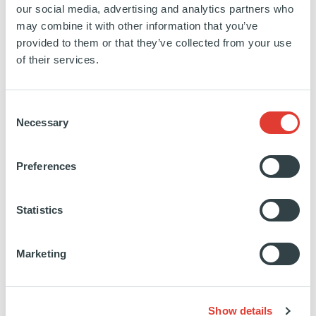
our social media, advertising and analytics partners who
may combine it with other information that you’ve
EN SAVOIR PLUS
provided to them or that they’ve collected from your use
of their services.
Consent
Necessary
Selection
Novasol Invest La Isla
Preferences
ESPAGNE
Statistics
INVESTISSEMENT
19 FÉVRIER 2019
Renouvelables
Marketing
EN SAVOIR PLUS
Show details