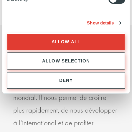
inc
Show details
ALLOW ALL
« Notre partenariat avec Ardian est
Ardi
ALLOW SELECTION
essentiel si nous voulons devenir un
enco
DENY
acteur plus compétitif au niveau
des 
mondial. Il nous permet de croître
santé
plus rapidement, de nous développer
mani
à l'international et de profiter
part