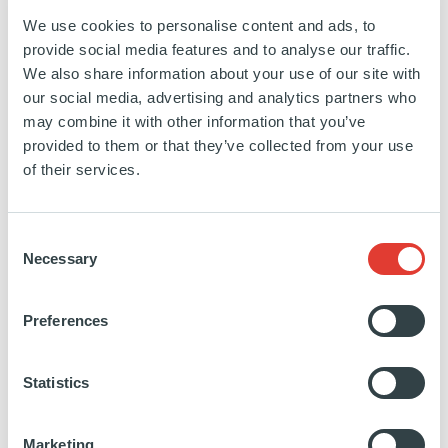
Hill Top Energy Center
We use cookies to personalise content and ads, to
ÉTATS-UNIS
provide social media features and to analyse our traffic.
01 JUIN 2019
We also share information about your use of our site with
Energie
our social media, advertising and analytics partners who
may combine it with other information that you’ve
Le Hill Top Energy Center est un projet de cycle
provided to them or that they’ve collected from your use
combiné alimenté au gaz naturel en cours de
of their services.
construction à Green Country, en Pennsylvanie.
Lorsque la construction sera terminée, au milieu de
l'année 2021, la société de 620 mégawatts vendra
Consent
Necessary
Selection
sa capacité et son énergie à l'organisation
régionale de transport d'électricité de Pennsylvanie-
Jersey-Maryland (PJM).
Preferences
Statistics
https://www.linkedin.com/company/hilltop-
https://www.hilltopenergy.com/
energy-
EN SAVOIR PLUS
Marketing