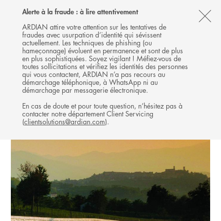
Follow
Follow
Follow
Follow
Ardian
Alerte à la fraude : à lire attentivement
MENU
Ardian
Ardian
Ardian
on
CL
on
on
on
Jobs
ARDIAN attire votre attention sur les tentatives de
fraudes avec usurpation d’identité qui sévissent
X
LinkedIn
YouTube
on
TH
INFRASTRUCTURE
actuellement. Les techniques de phishing (ou
LinkedIn
AL
hameçonnage) évoluent en permanence et sont de plus
INVESTISSEMENTS
en plus sophistiquées. Soyez vigilant ! Méfiez-vous de
B
toutes sollicitations et vérifiez les identités des personnes
qui vous contactent, ARDIAN n’a pas recours au
démarchage téléphonique, à WhatsApp ni au
démarchage par messagerie électronique.
En cas de doute et pour toute question, n’hésitez pas à
contacter notre département Client Servicing
(
clientsolutions@ardian.com
).