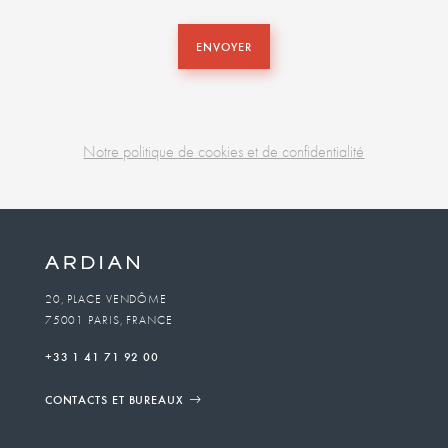
ENVOYER
Notre politique de cookies et de confidentialité
Business
unit
To
20, PLACE VENDÔME
75001 PARIS, FRANCE
email
+33 1 41 71 92 00
CONTACTS ET BUREAUX