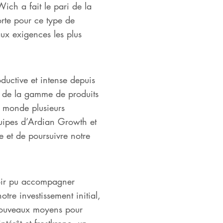
ich a fait le pari de la
orte pour ce type de
aux exigences les plus
uctive et intense depuis
t de la gamme de produits
e monde plusieurs
quipes d’Ardian Growth et
 et de poursuivre notre
oir pu accompagner
re investissement initial,
nouveaux moyens pour
térêt et frostkrone, un