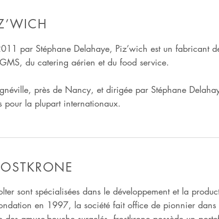
IZ’WICH
2011 par Stéphane Delahaye, Piz’wich est un fabricant d
 GMS, du catering aérien et du food service.
ulgnéville, près de Nancy, et dirigée par Stéphane Delaha
s pour la plupart internationaux.
ROSTKRONE
nholter sont spécialisées dans le développement et la prod
ondation en 1997, la société fait office de pionnier dans 
des amuse-bouche surgelés. frostkrone possède un portefeu