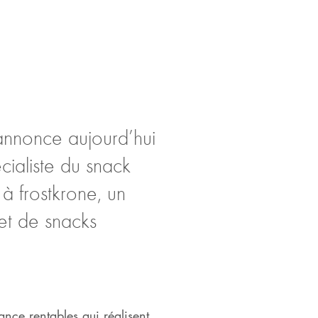
 annonce aujourd’hui
cialiste du snack
à frostkrone, un
et de snacks
nce rentables qui réalisent