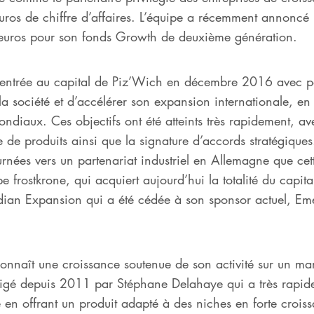
uros de chiffre d’affaires. L’équipe a récemment annoncé l
’euros pour son fonds Growth de deuxième génération.
 entrée au capital de Piz’Wich en décembre 2016 avec p
a société et d’accélérer son expansion internationale, en p
ondiaux. Ces objectifs ont été atteints très rapidement, av
 produits ainsi que la signature d’accords stratégiques. C
urnées vers un partenariat industriel en Allemagne que ce
e frostkrone, qui acquiert aujourd’hui la totalité du capit
dian Expansion qui a été cédée à son sponsor actuel, Em
nnaît une croissance soutenue de son activité sur un ma
rigé depuis 2011 par Stéphane Delahaye qui a très rapidem
 en offrant un produit adapté à des niches en forte croissa