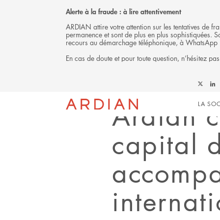
Alerte à la fraude : à lire attentivement
ARDIAN attire votre attention sur les tentatives de 
permanence et sont de plus en plus sophistiquées. Soy
recours au démarchage téléphonique, à WhatsApp 
En cas de doute et pour toute question, n’hésitez pas
Back
Follow
Foll
COMMUNIQUÉ DE PRESSE
Mai
Ardian
Ardi
Ardian c
LA SOC
on
on
X
Link
navi
capital 
accompa
internat