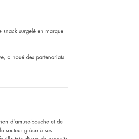
e snack surgelé en marque
ye, a noué des partenariats
uction d'amuse-bouche et de
le secteur grâce à ses
ille très divers de produits