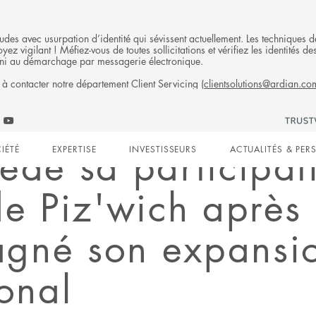
fraudes avec usurpation d’identité qui sévissent actuellement. Les technique
ez vigilant ! Méfiez-vous de toutes sollicitations et vérifiez les identités
ni au démarchage par messagerie électronique.
 à contacter notre département Client Servicing (
clientsolutions@ardian.co
Follow
ow
Follow
Ardian
n
an
Ardian
on
ède sa participat
IÉTÉ
EXPERTISE
INVESTISSEURS
ACTUALITÉS & PER
on
Jobs
edIn
YouTube
on
gation
LinkedIn
de Piz'wich après
gné son expansi
ional