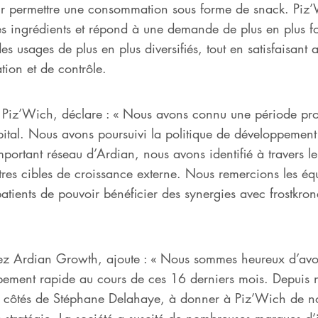
ur permettre une consommation sous forme de snack. Piz’W
 des ingrédients et répond à une demande de plus en plus f
s usages de plus en plus diversifiés, tout en satisfaisant 
ation et de contrôle.
Piz’Wich, déclare : « Nous avons connu une période prod
apital. Nous avons poursuivi la politique de développemen
mportant réseau d’Ardian, nous avons identifié à travers l
utres cibles de croissance externe. Nous remercions les é
ients de pouvoir bénéficier des synergies avec frostkrone
hez Ardian Growth, ajoute : « Nous sommes heureux d’av
ment rapide au cours de ces 16 derniers mois. Depuis not
 côtés de Stéphane Delahaye, à donner à Piz’Wich de 
 stratégie. La société a suscité de nombreuses marques d’in