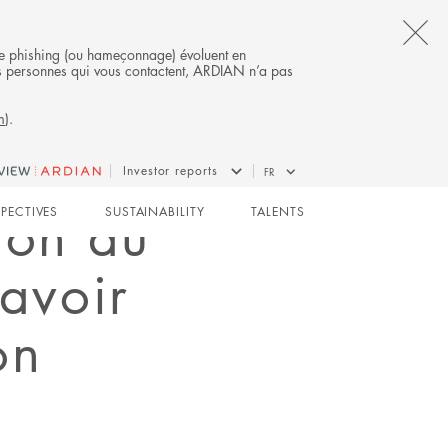
CL
s de phishing (ou hameçonnage) évoluent en
 des personnes qui vous contactent, ARDIAN n’a pas
TH
m
).
AL
B
Investor reports
FR
ion au
SPECTIVES
SUSTAINABILITY
TALENTS
 avoir
on