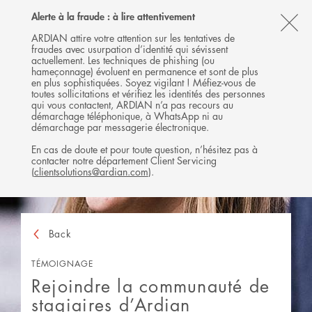
Follow
Follow
Follow
Follow
Ardian
Alerte à la fraude : à lire attentivement
MENU
Ardian
Ardian
Ardian
on
CL
on
on
on
Jobs
ARDIAN attire votre attention sur les tentatives de
fraudes avec usurpation d’identité qui sévissent
X
LinkedIn
YouTube
on
TH
actuellement. Les techniques de phishing (ou
LinkedIn
AL
hameçonnage) évoluent en permanence et sont de plus
en plus sophistiquées. Soyez vigilant ! Méfiez-vous de
B
toutes sollicitations et vérifiez les identités des personnes
qui vous contactent, ARDIAN n’a pas recours au
démarchage téléphonique, à WhatsApp ni au
démarchage par messagerie électronique.
En cas de doute et pour toute question, n’hésitez pas à
contacter notre département Client Servicing
(
clientsolutions@ardian.com
).
Back
TÉMOIGNAGE
Rejoindre la communauté de
stagiaires d’Ardian