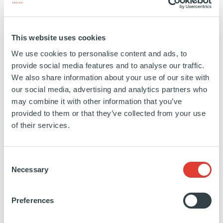
dynamique et engagée
Ardian accueille tous les 6 mois un groupe de
This website uses cookies
50 à 80 stagiaires et alternants, offrant ainsi
We use cookies to personalise content and ads, to
une expérience unique pour commencer à
provide social media features and to analyse our traffic.
We also share information about your use of our site with
constituer son réseau.
our social media, advertising and analytics partners who
may combine it with other information that you’ve
L'intégration des stagiaires chez Ardian compte
provided to them or that they’ve collected from your use
une journée d'onboarding visant à faciliter les
of their services.
rencontres entre les stagiaires de diverses
Consent
équipes et à approfondir leur connaissance de
Necessary
Selection
l'entreprise. Cette journée comprend des
activités de team bonding plus informelles pour
Preferences
apprendre à se connaitre, ainsi que des