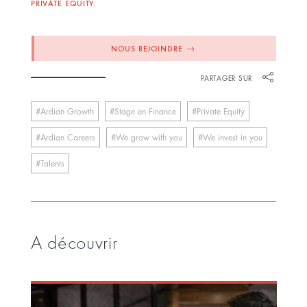
PRIVATE EQUITY.
NOUS REJOINDRE
PARTAGER SUR
Ardian Growth
Stage en Finance
Private Equity
Ardian Careers
We grow with you
We invest in you
Talents
A découvrir