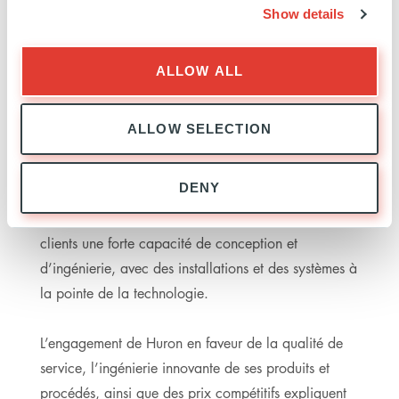
Show details
Royaume-Uni et Chine.
ALLOW ALL
À PROPOS DE HURON
ALLOW SELECTION
Huron est un fabricant leader de systèmes tubulaires
DENY
complexes et de pièces de précision pour l’industrie
automobile. Créé en 1943, Huron fournit à ses
clients une forte capacité de conception et
d’ingénierie, avec des installations et des systèmes à
la pointe de la technologie.
L’engagement de Huron en faveur de la qualité de
service, l’ingénierie innovante de ses produits et
procédés, ainsi que des prix compétitifs expliquent