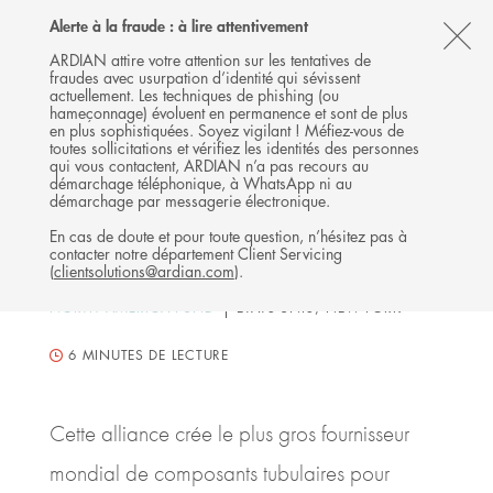
Follow
Follow
Follow
Follow
Ardian
Alerte à la fraude : à lire attentivement
Back
MENU
Ardian
Ardian
Ardian
on
CL
on
on
on
Jobs
ARDIAN attire votre attention sur les tentatives de
fraudes avec usurpation d’identité qui sévissent
X
LinkedIn
YouTube
on
TH
COMMUNIQUÉ DE PRESSE
actuellement. Les techniques de phishing (ou
LinkedIn
L’équipe north America Direct
AL
hameçonnage) évoluent en permanence et sont de plus
en plus sophistiquées. Soyez vigilant ! Méfiez-vous de
Buyouts d'Ardian acquiert
B
toutes sollicitations et vérifiez les identités des personnes
qui vous contactent, ARDIAN n’a pas recours au
dynamic technologies et
démarchage téléphonique, à WhatsApp ni au
réalise la fusion de ses
démarchage par messagerie électronique.
activités avec Huron
En cas de doute et pour toute question, n’hésitez pas à
contacter notre département Client Servicing
(
clientsolutions@ardian.com
).
07 JUIN 2017
NORTH AMERICA FUND
ÉTATS-UNIS, NEW-YORK
6
MINUTES DE LECTURE
Cette alliance crée le plus gros fournisseur
mondial de composants tubulaires pour