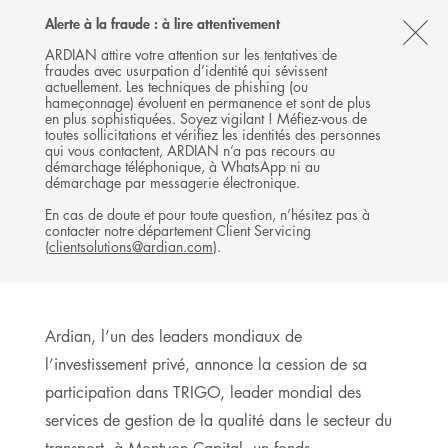
Follow
Follow
Follow
Follow
Ardian
Alerte à la fraude : à lire attentivement
Back
MENU
Ardian
Ardian
Ardian
on
CL
on
on
on
Jobs
ARDIAN attire votre attention sur les tentatives de
fraudes avec usurpation d’identité qui sévissent
X
LinkedIn
YouTube
on
TH
COMMUNIQUÉ DE PRESSE
actuellement. Les techniques de phishing (ou
LinkedIn
Ardian annonce la cession de
AL
hameçonnage) évoluent en permanence et sont de plus
en plus sophistiquées. Soyez vigilant ! Méfiez-vous de
sa participation dans TRIGO
B
toutes sollicitations et vérifiez les identités des personnes
qui vous contactent, ARDIAN n’a pas recours au
à Montyon Capital
démarchage téléphonique, à WhatsApp ni au
démarchage par messagerie électronique.
21 AVRIL 2026
En cas de doute et pour toute question, n’hésitez pas à
BUYOUT
FRANCE, PARIS
contacter notre département Client Servicing
(
clientsolutions@ardian.com
).
6
MINUTES DE LECTURE
Ardian, l’un des leaders mondiaux de
l’investissement privé, annonce la cession de sa
participation dans TRIGO, leader mondial des
services de gestion de la qualité dans le secteur du
transport, à Montyon Capital, un fonds