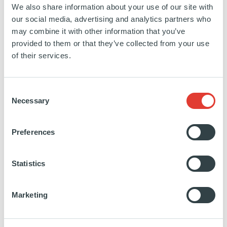
CONSEIL JURIDIQUE: LATHAM & WATKINS
We also share information about your use of our site with
DUE DILIGENCE STRATÉGIQUE : BCG
our social media, advertising and analytics partners who
DUE DILIGENCE FINANCIÈRE : EY
may combine it with other information that you’ve
DUE DILIGENCE JURIDIQUE, FISCALE ET SOCIALE : EY
provided to them or that they’ve collected from your use
of their services.
À PROPOS D’ARDIAN
Consent
Necessary
Selection
Dans un monde en constante mutation, Ardian se
distingue par sa capacité à anticiper, à s'adapter et
Preferences
à transformer les défis en opportunités. En tant que
société internationale et diversifiée opérant sur les
Statistics
marchés privés, avec 22 bureaux à travers le monde
et plus de 350 professionnels de l'investissement,
Marketing
nous développons des solutions d'investissement et
des stratégies sur mesure adaptées aux nouvelles
dynamiques économiques et permettant à nos clients