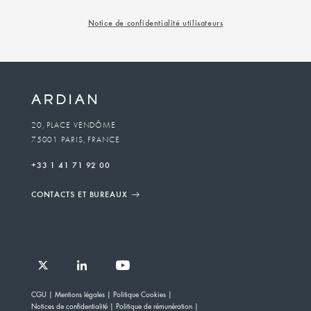
Notice de confidentialité utilisateurs
20, PLACE VENDÔME
75001 PARIS, FRANCE
+33 1 41 71 92 00
CONTACTS ET BUREAUX
Follow
Follow
Follow
Follow
Ardian
CGU
Mentions légales
Politique Cookies
Ardian
Ardian
Ardian
on
Notices de confidentialité
Politique de rémunération