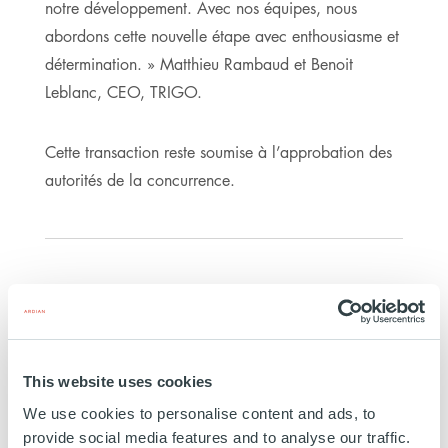
notre développement. Avec nos équipes, nous
abordons cette nouvelle étape avec enthousiasme et
détermination. » Matthieu Rambaud et Benoit
Leblanc, CEO, TRIGO.
Cette transaction reste soumise à l’approbation des
autorités de la concurrence.
LISTE DES PARTICIPANTS
ARDIAN
ARDIAN: EDOUARD LEVEL, EDMOND DELAMALLE,
MARTIN BLANC
This website uses cookies
EQUIPE DE FINANCEMENT D’ARDIAN : GREGORY
We use cookies to personalise content and ads, to
BUSCAYRET, ARIS TORANIAN
CONSEILS M&A : BAIRD
provide social media features and to analyse our traffic.