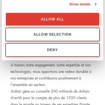
Show details
de rester résilients dans un monde qui évolue.
Nous offrons une expertise locale et internationale,
une performance à long terme et partageons la
ALLOW ALL
valeur avec nos investisseurs, nos partenaires et à la
société dans son ensemble. Depuis la création
ALLOW SELECTION
d'Ardian en 1996, cette approche pionnière en
matière de diversification et notre capacité à
DENY
proposer des solutions sur mesure à grande échelle
sont restées au cœur de notre stratégie.
A travers notre engagement, notre expertise et nos
technologies, nous apportons une valeur durable à
nos entreprises et contribuons positivement à
l'ensemble du secteur.
Ardian gère ou conseille 200 milliards de dollars
d’actifs pour le compte de plus de 1920 clients
dans le monde au travers de ses expertises Private