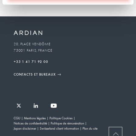
20, PLACE VENDÔME
75001 PARIS, FRANCE
+33 1 41 71 92 00
CONTACTS ET BUREAUX
Follow
Follow
Follow
Follow
Ardian
CGU
Mentions légales
Politique Cookies
Ardian
Ardian
Ardian
on
Notices de confidentialité
Politique de rémunération
on
on
on
Jobs
Japan disclaimer
Switzerland client information
Plan du site
X
LinkedIn
YouTube
on