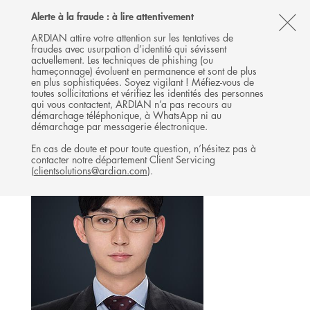
Follow
Follow
Follow
Follow
Ardian
Alerte à la fraude : à lire attentivement
MENU
Ardian
Ardian
Ardian
on
CL
on
on
on
Jobs
ARDIAN attire votre attention sur les tentatives de
fraudes avec usurpation d’identité qui sévissent
X
LinkedIn
YouTube
on
TH
RELATIONS INVESTISSEURS
actuellement. Les techniques de phishing (ou
LinkedIn
AL
hameçonnage) évoluent en permanence et sont de plus
L'ÉQUIPE
en plus sophistiquées. Soyez vigilant ! Méfiez-vous de
B
toutes sollicitations et vérifiez les identités des personnes
qui vous contactent, ARDIAN n’a pas recours au
démarchage téléphonique, à WhatsApp ni au
démarchage par messagerie électronique.
En cas de doute et pour toute question, n’hésitez pas à
contacter notre département Client Servicing
(
clientsolutions@ardian.com
).