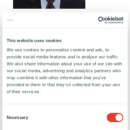
YOOCHAN LEE
MANAGING DIRECTOR
SÉOUL
This website uses cookies
We use cookies to personalise content and ads, to
Yoochan a rejoint Ardian en 2017 en tant
provide social media features and to analyse our traffic.
qu'Investment Manager dans l'équipe Fonds de
We also share information about your use of our site with
Fonds à Singapour. Avant de rejoindre à Ardian, il
our social media, advertising and analytics partners who
a commencé sa carrière chez Mirae Asset Daewoo
may combine it with other information that you’ve
en 2011 en tant qu'Equity Research Assistant.
provided to them or that they’ve collected from your use
of their services.
Education:
Master of Economics at Duke University
Consent
Necessary
Selection
https://www.linkedin.com/in/yoochan-
lee-