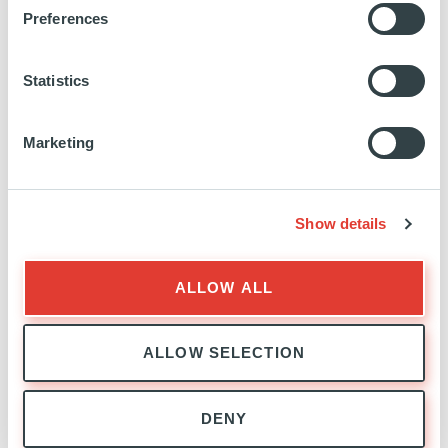
Preferences
635a4299/
Statistics
Marketing
RELATIONS INVESTISSEURS
EXPERTISE
Show details
ALLOW ALL
ALLOW SELECTION
RELATIONS INVESTISSEURS
DENY
L'ÉQUIPE