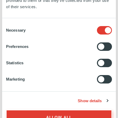
Partners. John a commencé sa carrière dans la
provided to them or that they’ve collected from your use
of their services.
gestion d'actifs chez ING Investment Management
en 2006. Il est basé à New York.
Consent
Education:
The University of Chicago Booth School
Necessary
Selection
of Business (MBA) - The Johns Hopkins University -
Paul H. Nitze (SAIS)
Preferences
https://www.linkedin.com/in/john-
Statistics
haug-
1631837/
Marketing
Show details
ALLOW ALL