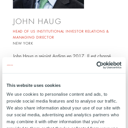
JOHN HAUG
HEAD OF US INSTITUTIONAL INVESTOR RELATIONS &
MANAGING DIRECTOR
NEW YORK
John Haug a rejoint Ardian en 2017. Il est chargé
de travailler avec les investisseurs institutionnels en
Amérique du Nord sur la levée de fonds, la gestion
des relations et la syndication des co-
This website uses cookies
investissements. Avant de rejoindre Ardian, il a
We use cookies to personalise content and ads, to
travaillé dans l'équipe des solutions d'investissement
provide social media features and to analyse our traffic.
de Partners Group. Avant cela, il a contribué à la
We also share information about your use of our site with
mise en place de l'activité de distribution de
our social media, advertising and analytics partners who
produits à très forte valeur nette chez Guggenheim
may combine it with other information that you’ve