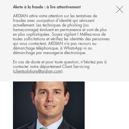
Follow
Follow
Follow
Follow
Ardian
Alerte à la fraude : à lire attentivement
MENU
Ardian
Ardian
Ardian
on
CL
on
on
on
Jobs
ARDIAN attire votre attention sur les tentatives de
fraudes avec usurpation d’identité qui sévissent
X
LinkedIn
YouTube
on
TH
RELATIONS INVESTISSEURS
actuellement. Les techniques de phishing (ou
LinkedIn
AL
hameçonnage) évoluent en permanence et sont de plus
L'ÉQUIPE
en plus sophistiquées. Soyez vigilant ! Méfiez-vous de
B
toutes sollicitations et vérifiez les identités des personnes
qui vous contactent, ARDIAN n’a pas recours au
démarchage téléphonique, à WhatsApp ni au
démarchage par messagerie électronique.
En cas de doute et pour toute question, n’hésitez pas à
contacter notre département Client Servicing
(
clientsolutions@ardian.com
).