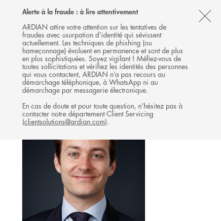
Follow
Follow
Follow
Follow
Ardian
Alerte à la fraude : à lire attentivement
MENU
Ardian
Ardian
Ardian
on
CL
on
on
on
Jobs
ARDIAN attire votre attention sur les tentatives de
fraudes avec usurpation d’identité qui sévissent
X
LinkedIn
YouTube
on
TH
REAL ESTATE
actuellement. Les techniques de phishing (ou
LinkedIn
AL
hameçonnage) évoluent en permanence et sont de plus
L'ÉQUIPE
en plus sophistiquées. Soyez vigilant ! Méfiez-vous de
B
toutes sollicitations et vérifiez les identités des personnes
qui vous contactent, ARDIAN n’a pas recours au
démarchage téléphonique, à WhatsApp ni au
démarchage par messagerie électronique.
En cas de doute et pour toute question, n’hésitez pas à
contacter notre département Client Servicing
(
clientsolutions@ardian.com
).