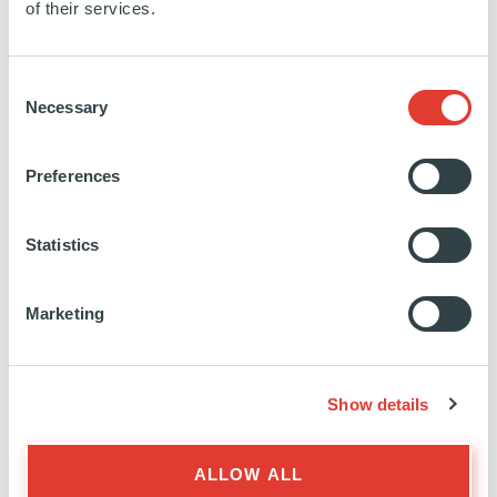
of their services.
INVESTISSEMENT
28 FÉVRIER 2025
Résidentiel
Consent
Necessary
Selection
EN SAVOIR PLUS
Preferences
Statistics
Terra
Marketing
ESPAGNE
INVESTISSEMENT
31 JUILLET 2024
Show details
Résidentiel
ALLOW ALL
EN SAVOIR PLUS