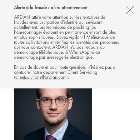
Follow
Follow
Follow
Follow
Ardian
Alerte à la fraude : à lire attentivement
MENU
Ardian
Ardian
Ardian
on
CL
on
on
on
Jobs
ARDIAN attire votre attention sur les tentatives de
fraudes avec usurpation d’identité qui sévissent
X
LinkedIn
YouTube
on
TH
INFRASTRUCTURE
actuellement. Les techniques de phishing (ou
LinkedIn
AL
hameçonnage) évoluent en permanence et sont de plus
L'ÉQUIPE
en plus sophistiquées. Soyez vigilant ! Méfiez-vous de
B
toutes sollicitations et vérifiez les identités des personnes
qui vous contactent, ARDIAN n’a pas recours au
démarchage téléphonique, à WhatsApp ni au
démarchage par messagerie électronique.
En cas de doute et pour toute question, n’hésitez pas à
contacter notre département Client Servicing
(
clientsolutions@ardian.com
).