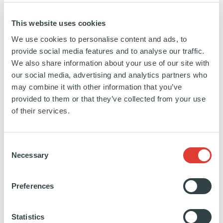
This website uses cookies
EN SAVOIR PLUS
We use cookies to personalise content and ads, to
provide social media features and to analyse our traffic.
We also share information about your use of our site with
our social media, advertising and analytics partners who
may combine it with other information that you’ve
provided to them or that they’ve collected from your use
Míla
of their services.
ISLANDE
Consent
INVESTISSEMENT
30 SEPTEMBRE 2022
Necessary
Selection
Technologie, Media et Télécoms
Preferences
EN SAVOIR PLUS
Statistics