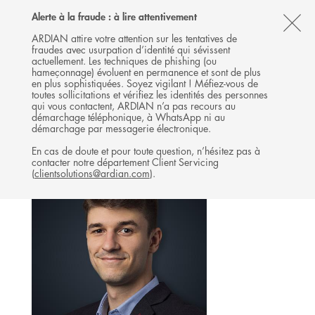
Follow
Follow
Follow
Follow
Ardian
Alerte à la fraude : à lire attentivement
MENU
Ardian
Ardian
Ardian
on
CL
on
on
on
Jobs
ARDIAN attire votre attention sur les tentatives de
fraudes avec usurpation d’identité qui sévissent
X
LinkedIn
YouTube
on
TH
INFRASTRUCTURE
actuellement. Les techniques de phishing (ou
LinkedIn
AL
hameçonnage) évoluent en permanence et sont de plus
L'ÉQUIPE
en plus sophistiquées. Soyez vigilant ! Méfiez-vous de
B
toutes sollicitations et vérifiez les identités des personnes
qui vous contactent, ARDIAN n’a pas recours au
démarchage téléphonique, à WhatsApp ni au
démarchage par messagerie électronique.
En cas de doute et pour toute question, n’hésitez pas à
contacter notre département Client Servicing
(
clientsolutions@ardian.com
).