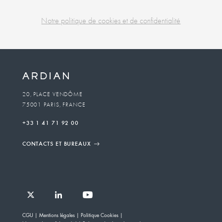
Notre politique de cookies et de confidentialité
Business
unit
To
20, PLACE VENDÔME
75001 PARIS, FRANCE
email
+33 1 41 71 92 00
CONTACTS ET BUREAUX
Follow
Follow
Follow
Follow
Ardian
CGU
Mentions légales
Politique Cookies
Ardian
Ardian
Ardian
on