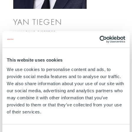
YAN TIEGEN
MANAGING DIRECTOR
NEW YORK
Yan Tiegen est Managing Director au sein de
l’équipe Secondaries & Primaries à Paris. Il a rejoint
This website uses cookies
Ardian en 2013 en tant qu’Analyst au bureau de
We use cookies to personalise content and ads, to
New York, avant d’être transféré à Paris en 2023.
provide social media features and to analyse our traffic.
We also share information about your use of our site with
Ses fonctions actuelles comprennent l’origination, la
our social media, advertising and analytics partners who
due diligence, et l’exécution d’opportunités
may combine it with other information that you’ve
primaires et secondaires en private equity et en
provided to them or that they’ve collected from your use
infrastructures.
of their services.
Education:
IFP School