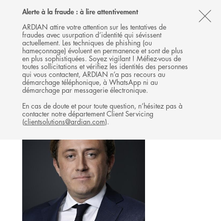
Follow
Follow
Follow
Follow
Ardian
Alerte à la fraude : à lire attentivement
MENU
Ardian
Ardian
Ardian
on
CL
on
on
on
Jobs
ARDIAN attire votre attention sur les tentatives de
fraudes avec usurpation d’identité qui sévissent
X
LinkedIn
YouTube
on
TH
SECONDARIES & PRIMARIES
actuellement. Les techniques de phishing (ou
LinkedIn
AL
hameçonnage) évoluent en permanence et sont de plus
L'ÉQUIPE
en plus sophistiquées. Soyez vigilant ! Méfiez-vous de
B
toutes sollicitations et vérifiez les identités des personnes
qui vous contactent, ARDIAN n’a pas recours au
démarchage téléphonique, à WhatsApp ni au
démarchage par messagerie électronique.
En cas de doute et pour toute question, n’hésitez pas à
contacter notre département Client Servicing
(
clientsolutions@ardian.com
).