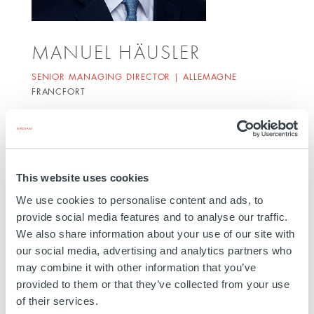
MANUEL HÄUSLER
SENIOR MANAGING DIRECTOR | ALLEMAGNE
FRANCFORT
Manuel Haeusler a rejoint Ardian en tant qu'Analyst
en 2007, après avoir terminé son stage au sein de
l'équipe Secondaries & Primaries. Il est
This website uses cookies
principalement responsable de l'origination, de la
due diligence et de l'exécution des investissements
We use cookies to personalise content and ads, to
provide social media features and to analyse our traffic.
de fonds primaires et secondaires en Europe et en
We also share information about your use of our site with
Asie. Il a également des responsabilités au sein de
our social media, advertising and analytics partners who
l'équipe Customized Solutions, qui crée des
may combine it with other information that you’ve
solutions d'investissement sur mesure pour répondre
provided to them or that they’ve collected from your use
aux objectifs d'investissement spécifiques de nos
of their services.