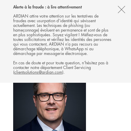
Follow
Follow
Follow
Follow
Ardian
Alerte à la fraude : à lire attentivement
MENU
Ardian
Ardian
Ardian
on
CL
on
on
on
Jobs
ARDIAN attire votre attention sur les tentatives de
fraudes avec usurpation d’identité qui sévissent
X
LinkedIn
YouTube
on
TH
RELATIONS INVESTISSEURS
actuellement. Les techniques de phishing (ou
LinkedIn
AL
hameçonnage) évoluent en permanence et sont de plus
L'ÉQUIPE
en plus sophistiquées. Soyez vigilant ! Méfiez-vous de
B
toutes sollicitations et vérifiez les identités des personnes
qui vous contactent, ARDIAN n’a pas recours au
démarchage téléphonique, à WhatsApp ni au
démarchage par messagerie électronique.
En cas de doute et pour toute question, n’hésitez pas à
contacter notre département Client Servicing
(
clientsolutions@ardian.com
).