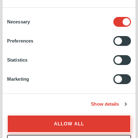
clients, et gère les relations avec les investisseurs
allemands. Manuel est titulaire d'un MBA et d'une
Consent
licence en administration des affaires (finance -
Necessary
Selection
marketing) de l'université de Saint-Gall (Suisse). Il
est basé à Francfort.
Preferences
Education:
University of St. Gallen
Statistics
Marketing
Show details
RELATIONS INVESTISSEURS
ALLOW ALL
EXPERTISE