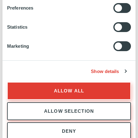
Pointe des Arts
Preferences
FRANCE
Statistics
INVESTISSEMENT
01 JUILLET 2022
Usage mixte
Marketing
EN SAVOIR PLUS
Show details
ALLOW ALL
Temple
ALLOW SELECTION
FRANCE
DENY