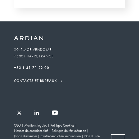
20, PLACE VENDÔME
75001 PARIS, FRANCE
+33 1 41 71 92 00
CONTACTS ET BUREAUX
Follow
Follow
Follow
Follow
Ardian
CGU
Mentions légales
Politique Cookies
Ardian
Ardian
Ardian
on
Notices de confidentialité
Politique de rémunération
on
on
on
Jobs
Japan disclaimer
Switzerland client information
Plan du site