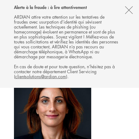
Follow
Follow
Follow
Follow
Ardian
Alerte à la fraude : à lire attentivement
MENU
Ardian
Ardian
Ardian
on
CL
on
on
on
Jobs
ARDIAN attire votre attention sur les tentatives de
fraudes avec usurpation d’identité qui sévissent
X
LinkedIn
YouTube
on
TH
REAL ESTATE
actuellement. Les techniques de phishing (ou
LinkedIn
AL
hameçonnage) évoluent en permanence et sont de plus
L'ÉQUIPE
en plus sophistiquées. Soyez vigilant ! Méfiez-vous de
B
toutes sollicitations et vérifiez les identités des personnes
qui vous contactent, ARDIAN n’a pas recours au
démarchage téléphonique, à WhatsApp ni au
démarchage par messagerie électronique.
En cas de doute et pour toute question, n’hésitez pas à
contacter notre département Client Servicing
(
clientsolutions@ardian.com
).