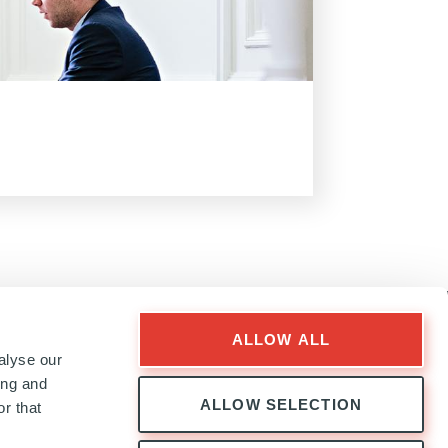
ALLOW ALL
alyse our
ing and
ALLOW SELECTION
r that
Follow
Follow
Follow
Follow
Ardian