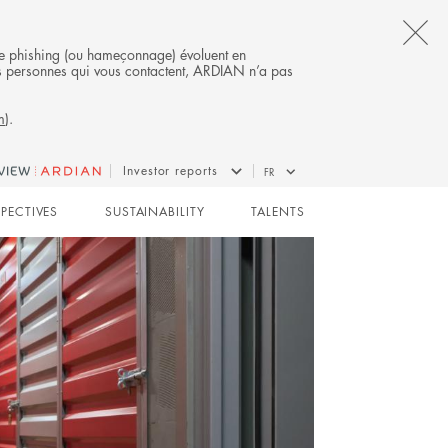
CL
s de phishing (ou hameçonnage) évoluent en
 des personnes qui vous contactent, ARDIAN n’a pas
TH
m
).
AL
B
REAL ESTATE
Investor reports
FR
SPECTIVES
SUSTAINABILITY
TALENTS