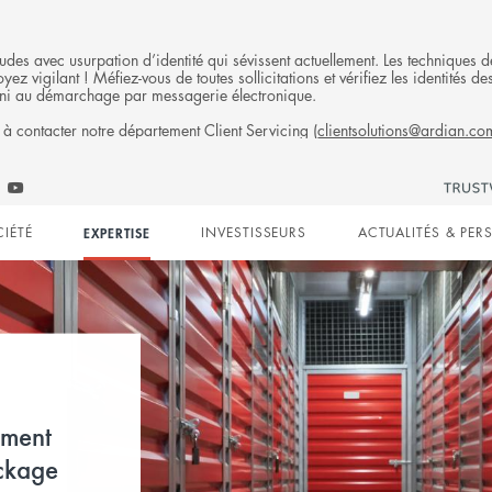
fraudes avec usurpation d’identité qui sévissent actuellement. Les technique
ez vigilant ! Méfiez-vous de toutes sollicitations et vérifiez les identités
ni au démarchage par messagerie électronique.
 à contacter notre département Client Servicing (
clientsolutions@ardian.co
S
Follow
low
Follow
Ardian
n
ian
Ardian
on
CIÉTÉ
EXPERTISE
INVESTISSEURS
ACTUALITÉS & PER
on
Jobs
edIn
YouTube
on
gation
LinkedIn
eal
la