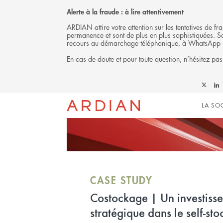
Alerte à la fraude : à lire attentivement
ARDIAN attire votre attention sur les tentatives de 
permanence et sont de plus en plus sophistiquées. Soy
recours au démarchage téléphonique, à WhatsApp 
En cas de doute et pour toute question, n’hésitez pas
INVESTISSEMENT
Follow
Fol
Mai
Ardian
Ard
LA SO
on
on
X
Link
navi
CASE STUDY
RENAISSANCE | Ardian R
Estate, maître-d’œuvre de 