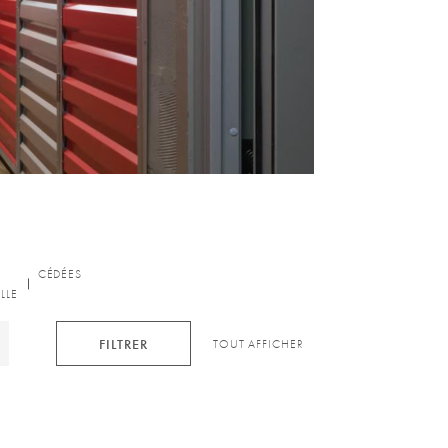
CÉDÉES
UILLE
LLE
FILTRER
TOUT AFFICHER