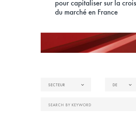
renaissance de l’ancien si
d’Europe 1
Secteur
De
SECTEUR
DE
Search
by
keyword