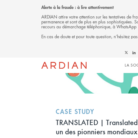
Alerte à la fraude : à lire attentivement
ARDIAN attire votre attention sur les tentatives de 
permanence et sont de plus en plus sophistiquées. Soy
recours au démarchage téléphonique, à WhatsApp 
En cas de doute et pour toute question, n’hésitez pas
INVESTISSEMENT
Follow
Fol
Mai
Ardian
Ard
LA SO
on
on
X
Link
navi
CASE STUDY
TRANSLATED | Translated 
un des pionniers mondiaux 