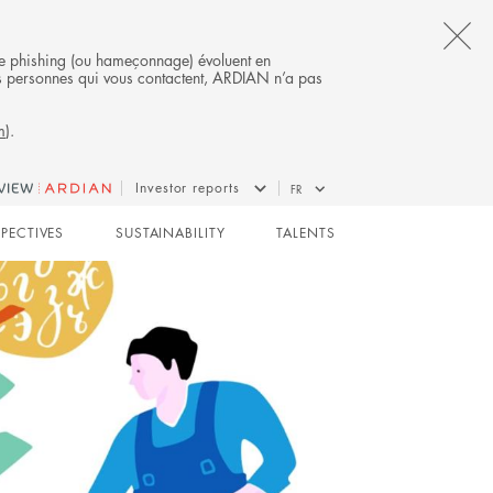
CL
s de phishing (ou hameçonnage) évoluent en
 des personnes qui vous contactent, ARDIAN n’a pas
TH
m
).
AL
B
GROWTH
Investor reports
FR
SPECTIVES
SUSTAINABILITY
TALENTS