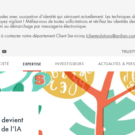
fraudes avec usurpation d’identité qui sévissent actuellement. Les technique
ez vigilant ! Méfiez-vous de toutes sollicitations et vérifiez les identités
ni au démarchage par messagerie électronique.
 à contacter notre département Client Servicing (
clientsolutions@ardian.co
S
Follow
low
Follow
Ardian
n
ian
Ardian
on
CIÉTÉ
EXPERTISE
INVESTISSEURS
ACTUALITÉS & PER
on
Jobs
edIn
YouTube
on
gation
LinkedIn
devient
de l’IA