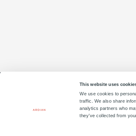
Business
unit
This website uses cookie
To
We use cookies to personal
email
traffic. We also share info
20, PLACE VENDÔME
analytics partners who may
75001 PARIS, FRANCE
they’ve collected from your
+33 1 41 71 92 00