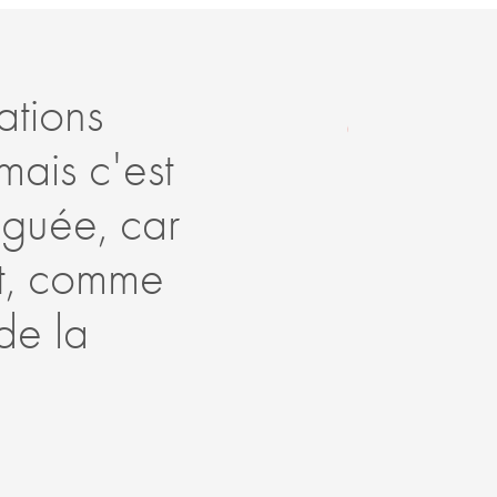
ations
Ce
mais c'est
fo
nguée, car
su
et, comme
st
de la
éc
no
no