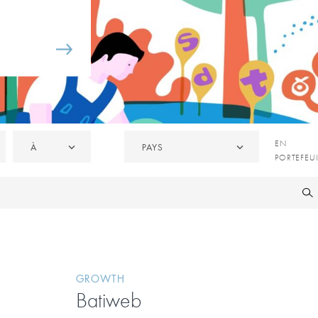
À
Pays
EN
EN
À
PAYS
PORTEFE
PORTEFEUI
/
CÉDÉES
GROWTH
Batiweb