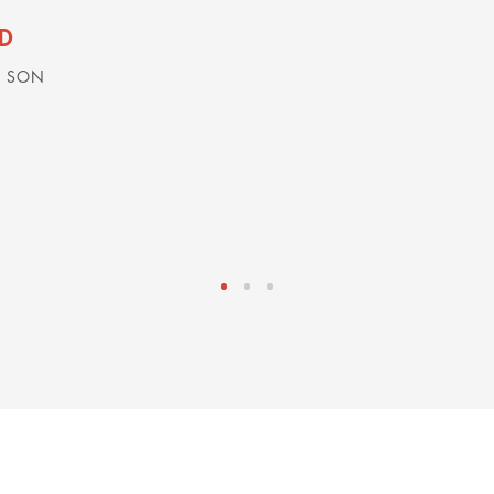
D
& SON