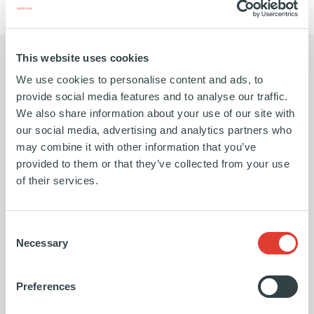
This website uses cookies
We use cookies to personalise content and ads, to
provide social media features and to analyse our traffic.
Nous avons eu de nombreuses
Cet 
We also share information about your use of our site with
our social media, advertising and analytics partners who
conversations avec des fonds
des 
may combine it with other information that you’ve
provided to them or that they’ve collected from your use
d'investissement privés, mais c'est
une 
of their services.
l'équipe d'Ardian Growth qui s'est
de l
Consent
distinguée, car elle comprenait
stra
Necessary
Selection
vraiment notre activité et, comme
modè
Preferences
nous, elle avait une vision à long
capi