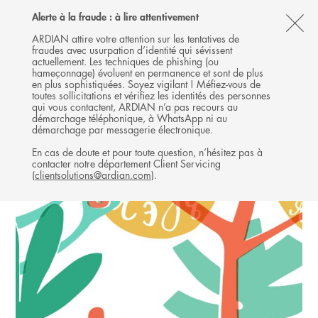
Follow
Follow
Follow
Follow
Ardian
Alerte à la fraude : à lire attentivement
MENU
Ardian
Ardian
Ardian
on
CL
on
on
on
Jobs
ARDIAN attire votre attention sur les tentatives de
fraudes avec usurpation d’identité qui sévissent
X
LinkedIn
YouTube
on
TH
GROWTH
actuellement. Les techniques de phishing (ou
LinkedIn
AL
hameçonnage) évoluent en permanence et sont de plus
INVESTISSEMENTS
en plus sophistiquées. Soyez vigilant ! Méfiez-vous de
B
toutes sollicitations et vérifiez les identités des personnes
qui vous contactent, ARDIAN n’a pas recours au
démarchage téléphonique, à WhatsApp ni au
démarchage par messagerie électronique.
En cas de doute et pour toute question, n’hésitez pas à
contacter notre département Client Servicing
(
clientsolutions@ardian.com
).