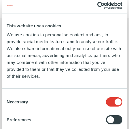
This website uses cookies
We use cookies to personalise content and ads, to
provide social media features and to analyse our traffic.
We also share information about your use of our site with
Nous avons eu de nombreuses
Cet 
our social media, advertising and analytics partners who
conversations avec des fonds
des 
may combine it with other information that you’ve
provided to them or that they’ve collected from your use
d'investissement privés, mais c'est
une 
of their services.
l'équipe d'Ardian Growth qui s'est
de l
Consent
distinguée, car elle comprenait
stra
Necessary
Selection
vraiment notre activité et, comme
modè
Preferences
nous, elle avait une vision à long
capi