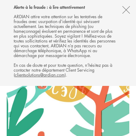
Follow
Follow
Follow
Follow
Ardian
Alerte à la fraude : à lire attentivement
MENU
Ardian
Ardian
Ardian
on
CL
on
on
on
Jobs
ARDIAN attire votre attention sur les tentatives de
fraudes avec usurpation d’identité qui sévissent
X
LinkedIn
YouTube
on
TH
GROWTH
actuellement. Les techniques de phishing (ou
LinkedIn
AL
hameçonnage) évoluent en permanence et sont de plus
INVESTISSEMENTS
en plus sophistiquées. Soyez vigilant ! Méfiez-vous de
B
toutes sollicitations et vérifiez les identités des personnes
qui vous contactent, ARDIAN n’a pas recours au
démarchage téléphonique, à WhatsApp ni au
démarchage par messagerie électronique.
En cas de doute et pour toute question, n’hésitez pas à
contacter notre département Client Servicing
(
clientsolutions@ardian.com
).