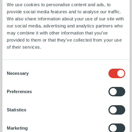
conversations avec des fonds
des 
We use cookies to personalise content and ads, to
provide social media features and to analyse our traffic.
d'investissement privés, mais c'est
une 
We also share information about your use of our site with
our social media, advertising and analytics partners who
l'équipe d'Ardian Growth qui s'est
de l
may combine it with other information that you’ve
distinguée, car elle comprenait
stra
provided to them or that they’ve collected from your use
of their services.
vraiment notre activité et, comme
modè
nous, elle avait une vision à long
capi
Consent
Necessary
Selection
terme de la manière dont Kapten &
perm
Son pouvait se développer.
vale
Preferences
notr
JOHANNES THEOBALD
Statistics
CO-FONDATEUR DE KAPTEN & SON
DAVID
Marketing
PRÉSID