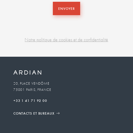
ENVOYER
Notre politique de cookies et de confidentialité
Business
unit
To
20, PLACE VENDÔME
75001 PARIS, FRANCE
email
+33 1 41 71 92 00
CONTACTS ET BUREAUX