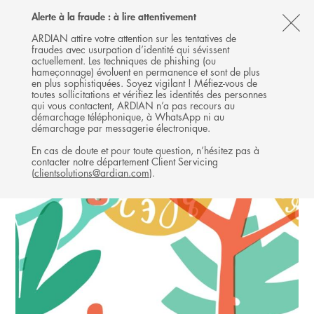
Follow
Follow
Follow
Follow
Ardian
Alerte à la fraude : à lire attentivement
MENU
Ardian
Ardian
Ardian
on
CL
on
on
on
Jobs
ARDIAN attire votre attention sur les tentatives de
fraudes avec usurpation d’identité qui sévissent
X
LinkedIn
YouTube
on
TH
GROWTH
actuellement. Les techniques de phishing (ou
LinkedIn
AL
hameçonnage) évoluent en permanence et sont de plus
INVESTISSEMENTS
en plus sophistiquées. Soyez vigilant ! Méfiez-vous de
B
toutes sollicitations et vérifiez les identités des personnes
qui vous contactent, ARDIAN n’a pas recours au
démarchage téléphonique, à WhatsApp ni au
démarchage par messagerie électronique.
En cas de doute et pour toute question, n’hésitez pas à
contacter notre département Client Servicing
(
clientsolutions@ardian.com
).