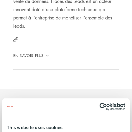
vente de données. Places des Leads est un acteur
innovant doté d'une plate-forme technique qui
permet à l'entreprise de monétiser l'ensemble des
leads.
http://www.placedesleads.com
EN SAVOIR PLUS
Nous avons eu de nombreuses
Cet 
This website uses cookies