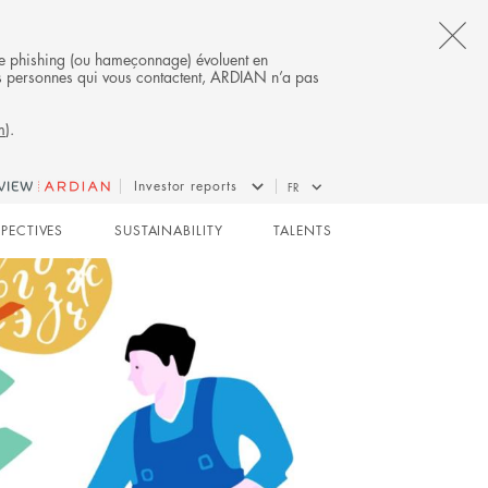
CL
s de phishing (ou hameçonnage) évoluent en
 des personnes qui vous contactent, ARDIAN n’a pas
TH
m
).
AL
B
GROWTH
Investor reports
FR
SPECTIVES
SUSTAINABILITY
TALENTS