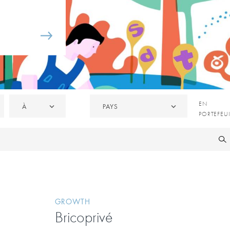
À
Pays
EN
EN
À
PAYS
PORTEFE
PORTEFEUI
/
CÉDÉES
GROWTH
Bricoprivé