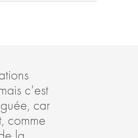
ations
Ce
mais c'est
fo
nguée, car
su
et, comme
st
de la
éc