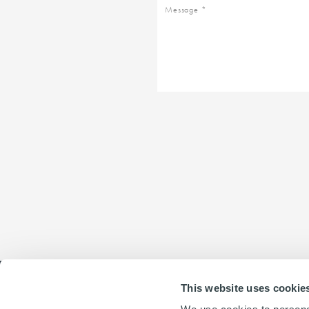
Message
Business
unit
This website uses cookie
To