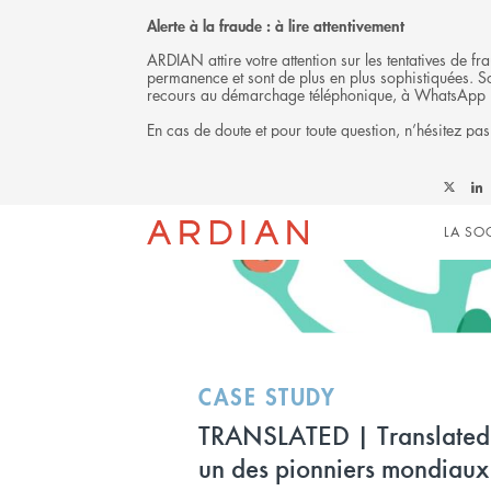
Alerte à la fraude : à lire attentivement
ARDIAN attire votre attention sur les tentatives de 
permanence et sont de plus en plus sophistiquées. Soy
recours au démarchage téléphonique, à WhatsApp 
En cas de doute et pour toute question, n’hésitez pas
INVESTISSEMENT
Follow
Fol
Mai
Ardian
Ard
LA SO
on
on
X
Link
navi
CASE STUDY
TRANSLATED | Translated 
un des pionniers mondiaux 