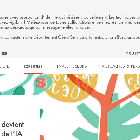
fraudes avec usurpation d’identité qui sévissent actuellement. Les technique
ez vigilant ! Méfiez-vous de toutes sollicitations et vérifiez les identités
ni au démarchage par messagerie électronique.
 à contacter notre département Client Servicing (
clientsolutions@ardian.co
S
Follow
low
Follow
Ardian
n
ian
Ardian
on
CIÉTÉ
EXPERTISE
INVESTISSEURS
ACTUALITÉS & PER
on
Jobs
edIn
YouTube
on
gation
LinkedIn
devient
de l’IA