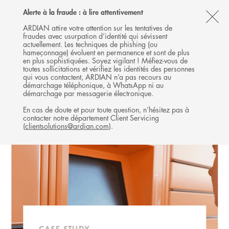
Follow
Follow
Follow
Follow
Ardian
Alerte à la fraude : à lire attentivement
MENU
Ardian
Ardian
Ardian
on
CL
on
on
on
Jobs
ARDIAN attire votre attention sur les tentatives de
fraudes avec usurpation d’identité qui sévissent
X
LinkedIn
YouTube
on
TH
EXPANSION
actuellement. Les techniques de phishing (ou
LinkedIn
AL
hameçonnage) évoluent en permanence et sont de plus
INVESTISSEMENTS
en plus sophistiquées. Soyez vigilant ! Méfiez-vous de
B
toutes sollicitations et vérifiez les identités des personnes
qui vous contactent, ARDIAN n’a pas recours au
démarchage téléphonique, à WhatsApp ni au
démarchage par messagerie électronique.
En cas de doute et pour toute question, n’hésitez pas à
contacter notre département Client Servicing
(
clientsolutions@ardian.com
).
CASE STUDY