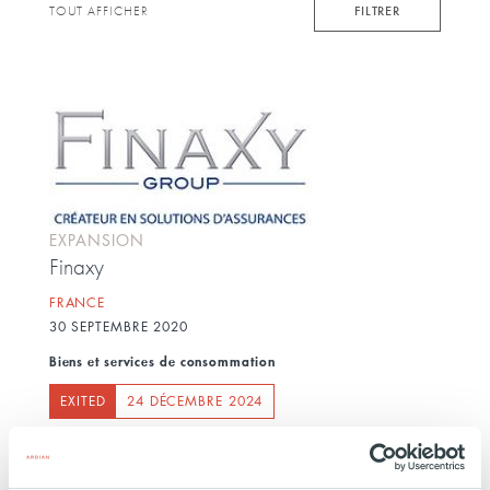
keyword
FILTRER
TOUT AFFICHER
EXPANSION
Finaxy
FRANCE
30 SEPTEMBRE 2020
Biens et services de consommation
EXITED
24 DÉCEMBRE 2024
Créé début 2009 par Erick Berville, FINAXY Group
est aujourd’hui l’un des leaders Français du