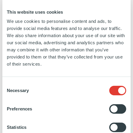
courtage en assurance, avec un positionnement de
This website uses cookies
multi-spécialiste. Articulé autour de trois divisions
spécialisées (Entreprise, Grand Public (marchés de
We use cookies to personalise content and ads, to
provide social media features and to analyse our traffic.
niches) et Solutions (partenariats stratégiques)) le
We also share information about your use of our site with
Groupe développe son activité sur des secteurs
our social media, advertising and analytics partners who
spécifiques à forte valeur ajoutée. FINAXY Group
may combine it with other information that you’ve
continue à assoir son développement pour moitié sur
provided to them or that they’ve collected from your use
de la croissance organique et pour moitié sur de la
of their services.
croissance externe.
Consent
Necessary
https://twitter.com/FinaxyGroup
https://www.linkedin.com/company/finaxy-
Selection
http://www.finaxygroup.com/
group/
EN SAVOIR PLUS
Preferences
Statistics