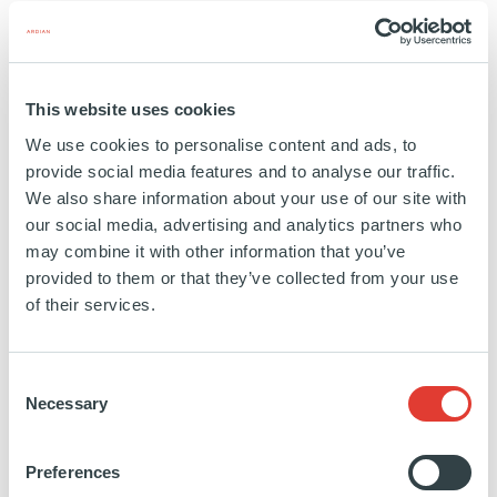
Le groupe Ouvêo, né de la fusion en mars 2007 de
la société Guigneux, fabricant de fenêtres en PVC et
en bois installées en Bretagne, et de Plastiferm,
This website uses cookies
producteur de fenêtres en aluminium et en vinyle
basé en Aquitaine, est aujourd'hui leader sur le
We use cookies to personalise content and ads, to
provide social media features and to analyse our traffic.
marché des fenêtres dans l'ouest de la France.
We also share information about your use of our site with
Le partenariat avec Ardian s'inscrit dans une
our social media, advertising and analytics partners who
perspective de renforcement de la capacité du
may combine it with other information that you’ve
groupe à poursuivre sa croissance organique sur son
provided to them or that they’ve collected from your use
marché. En effet, l'objectif est de réaliser une
of their services.
croissance externe dans l'est de la France afin
d'offrir des services sur l'ensemble du territoire, à
Consent
court et moyen terme.
Necessary
Selection
Preferences
https://fr.linkedin.com/company/groupeouveo
http://ouveo-