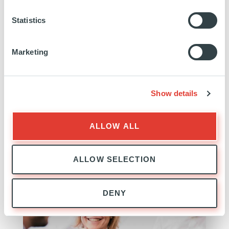
menuiseries.fr
EN SAVOIR PLUS
Statistics
Marketing
Show details
ALLOW ALL
EXPANSION
EXPERTISE
ALLOW SELECTION
DENY