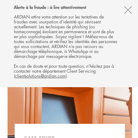
Follow
Follow
Follow
Follow
Ardian
Alerte à la fraude : à lire attentivement
MENU
Ardian
Ardian
Ardian
on
CL
on
on
on
Jobs
ARDIAN attire votre attention sur les tentatives de
fraudes avec usurpation d’identité qui sévissent
X
LinkedIn
YouTube
on
TH
EXPANSION
actuellement. Les techniques de phishing (ou
LinkedIn
AL
hameçonnage) évoluent en permanence et sont de plus
INVESTISSEMENTS
en plus sophistiquées. Soyez vigilant ! Méfiez-vous de
B
toutes sollicitations et vérifiez les identités des personnes
qui vous contactent, ARDIAN n’a pas recours au
démarchage téléphonique, à WhatsApp ni au
démarchage par messagerie électronique.
En cas de doute et pour toute question, n’hésitez pas à
contacter notre département Client Servicing
(
clientsolutions@ardian.com
).
CASE STUDY