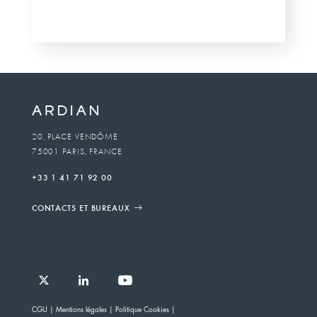
20, PLACE VENDÔME
75001 PARIS, FRANCE
+33 1 41 71 92 00
CONTACTS ET BUREAUX
Follow
Follow
Follow
Follow
Ardian
CGU
Mentions légales
Politique Cookies
Ardian
Ardian
Ardian
on