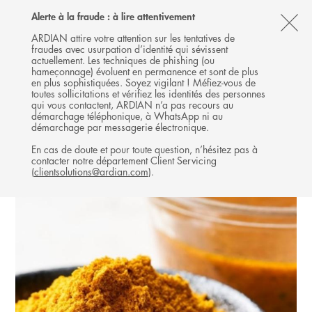
Follow
Follow
Follow
Follow
Ardian
Alerte à la fraude : à lire attentivement
MENU
Ardian
Ardian
Ardian
on
CL
on
on
on
Jobs
ARDIAN attire votre attention sur les tentatives de
fraudes avec usurpation d’identité qui sévissent
X
LinkedIn
YouTube
on
TH
BUYOUT
actuellement. Les techniques de phishing (ou
LinkedIn
AL
hameçonnage) évoluent en permanence et sont de plus
INVESTISSEMENTS
en plus sophistiquées. Soyez vigilant ! Méfiez-vous de
B
toutes sollicitations et vérifiez les identités des personnes
qui vous contactent, ARDIAN n’a pas recours au
démarchage téléphonique, à WhatsApp ni au
démarchage par messagerie électronique.
En cas de doute et pour toute question, n’hésitez pas à
contacter notre département Client Servicing
(
clientsolutions@ardian.com
).