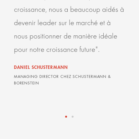
croissance, nous a beaucoup aidés à
l’éc
devenir leader sur le marché et à
rela
nous positionner de manière idéale
Ardi
pour notre croissance future".
les 
delà
DANIEL SCHUSTERMANN
sont
MANAGING DIRECTOR CHEZ SCHUSTERMANN &
BORENSTEIN
DAVI
AVOCA