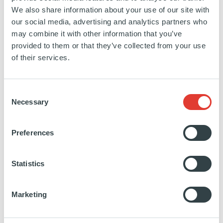
We also share information about your use of our site with
our social media, advertising and analytics partners who
may combine it with other information that you’ve
BUYOUT
Riemser
provided to them or that they’ve collected from your use
of their services.
ALLEMAGNE
25 SEPTEMBRE 2012
Santé et science de la vie
Consent
Necessary
Selection
EXITED
20 FÉVRIER 2020
Riemser est une entreprise spécialisée dans la
Preferences
fabrication de produits pharmaceutiques basée à
Greifswald, en Allemagne. Riemser exerce ses
Statistics
activités à l’échelle internationale et se focalise sur
la vente, le marketing et la gestion du cycle de vie
Marketing
des médicaments destinés à des marchés
thérapeutiques de niche aux besoins médicaux