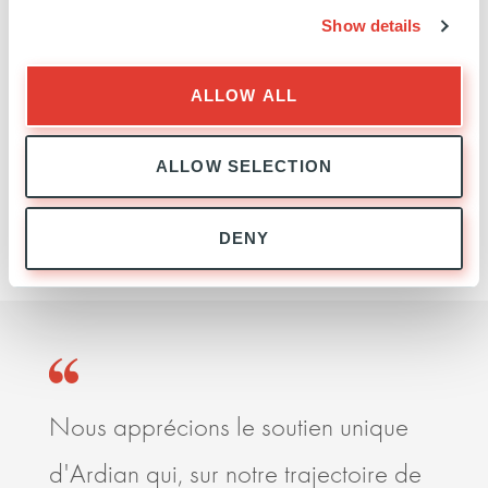
hautement spécifiques, principalement dans les
Show details
domaines de l’oncologie, l’infectiologie et la
dermatologie.
ALLOW ALL
http://www.riemser.com/
ALLOW SELECTION
EN SAVOIR PLUS
DENY
Nous apprécions le soutien unique
C’es
d'Ardian qui, sur notre trajectoire de
et s