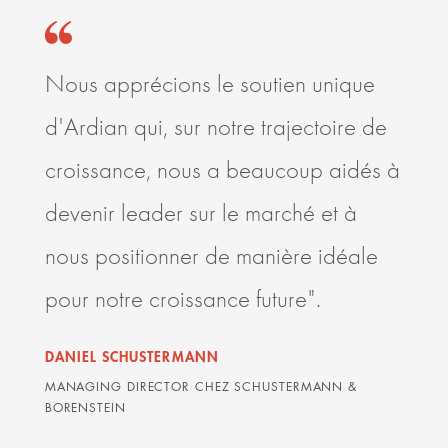
Nous apprécions le soutien unique
C’es
d'Ardian qui, sur notre trajectoire de
et s
croissance, nous a beaucoup aidés à
l’éc
devenir leader sur le marché et à
rela
nous positionner de manière idéale
Ardi
pour notre croissance future".
les 
delà
DANIEL SCHUSTERMANN
sont
MANAGING DIRECTOR CHEZ SCHUSTERMANN &
BORENSTEIN
DAVI