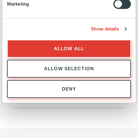
mise en place et l’acquisition de systèmes de
Marketing
mesure, de solutions personnalisées et informatisées
de gestion de parc, de formation et de support
technique et métrologique. L’objectif est
Show details
d’accompagner et de soutenir la société dans son
ambitieuse stratégie d’acquisition qui passe
ALLOW ALL
notamment par un développement sur de nouvelles
zones géographiques et de nouveaux marchés.
ALLOW SELECTION
https://twitter.com/Trescal_Benelux
https://fr.linkedin.com/company/trescal
http://www.trescal.com
DENY
EN SAVOIR PLUS