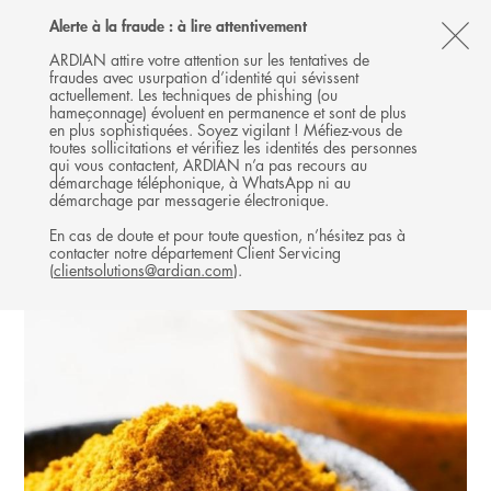
Follow
Follow
Follow
Follow
Ardian
Alerte à la fraude : à lire attentivement
MENU
Ardian
Ardian
Ardian
on
CL
on
on
on
Jobs
ARDIAN attire votre attention sur les tentatives de
fraudes avec usurpation d’identité qui sévissent
X
LinkedIn
YouTube
on
TH
BUYOUT
actuellement. Les techniques de phishing (ou
LinkedIn
AL
hameçonnage) évoluent en permanence et sont de plus
INVESTISSEMENTS
en plus sophistiquées. Soyez vigilant ! Méfiez-vous de
B
toutes sollicitations et vérifiez les identités des personnes
qui vous contactent, ARDIAN n’a pas recours au
démarchage téléphonique, à WhatsApp ni au
démarchage par messagerie électronique.
En cas de doute et pour toute question, n’hésitez pas à
contacter notre département Client Servicing
(
clientsolutions@ardian.com
).