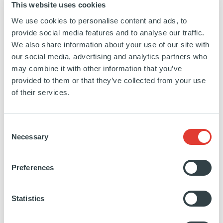
This website uses cookies
We use cookies to personalise content and ads, to
provide social media features and to analyse our traffic.
BUYOUT
We also share information about your use of our site with
Trescal
our social media, advertising and analytics partners who
FRANCE
may combine it with other information that you’ve
17 JUILLET 2013
provided to them or that they’ve collected from your use
Services aux entreprises
of their services.
EXITED
04 AVRIL 2018
Consent
Présent dans 16 pays, Trescal est un spécialiste
Necessary
Selection
international du calibrage qui offre à ses clients une
large gamme de services pour le management de
Preferences
leurs processus et équipements de mesure. Au-delà
des prestations techniques habituelles que sont la
vérification, l’étalonnage et la réparation des
Statistics
instruments, Trescal propose son expertise pour la